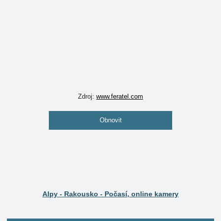
Zdroj:
www.feratel.com
Obnovit
Alpy - Rakousko - Počasí, online kamery