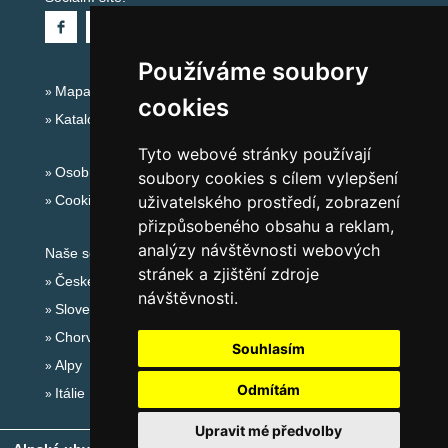
Používáme soubory
Mapa serveru Alpy - Rakousko
cookies
Katalog ubytování
Tyto webové stránky používají
Osobní údaje
soubory cookies s cílem vylepšení
Cookies
uživatelského prostředí, zobrazení
přizpůsobeného obsahu a reklam,
analýzy návštěvnosti webových
Naše servery:
stránek a zjištění zdroje
České hory
návštěvnosti.
Slovenské hory
Chorvatsko
Souhlasím
Alpy
Odmítám
Itálie
Upravit mé předvolby