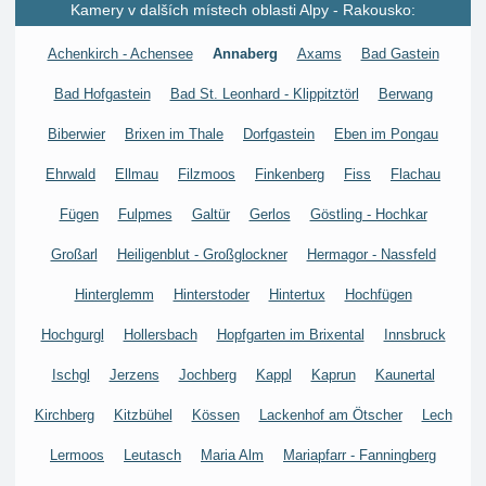
Kamery v dalších místech oblasti Alpy - Rakousko:
Achenkirch - Achensee
Annaberg
Axams
Bad Gastein
Bad Hofgastein
Bad St. Leonhard - Klippitztörl
Berwang
Biberwier
Brixen im Thale
Dorfgastein
Eben im Pongau
Ehrwald
Ellmau
Filzmoos
Finkenberg
Fiss
Flachau
Fügen
Fulpmes
Galtür
Gerlos
Göstling - Hochkar
Großarl
Heiligenblut - Großglockner
Hermagor - Nassfeld
Hinterglemm
Hinterstoder
Hintertux
Hochfügen
Hochgurgl
Hollersbach
Hopfgarten im Brixental
Innsbruck
Ischgl
Jerzens
Jochberg
Kappl
Kaprun
Kaunertal
Kirchberg
Kitzbühel
Kössen
Lackenhof am Ötscher
Lech
Lermoos
Leutasch
Maria Alm
Mariapfarr - Fanningberg