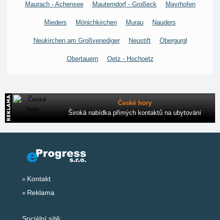
Maurach - Achensee
Mauterndorf - Großeck
Mayrhofen
Mieders
Mönichkirchen
Murau
Nauders
Neukirchen am Großvenediger
Neustift
Obergurgl
Obertauern
Oetz - Hochoetz
České hory
Široká nabídka přímých kontaktů na ubytování
Kontakt
Reklama
Sociální sítě: