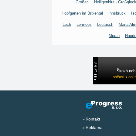
Großarl
Heiligenblut - Großgloc
Hopfgarten im Brixental
Innsbruck
Is
Lech
Lermoos
Leutasch
Maria Al
Murau
Naude
Široká nab
počasí • onli
Kontakt
Reklama