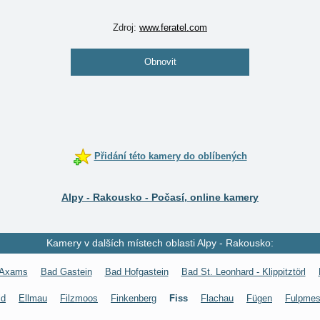
Zdroj:
www.feratel.com
Obnovit
Přidání této kamery do oblíbených
Alpy - Rakousko - Počasí, online kamery
Kamery v dalších místech oblasti Alpy - Rakousko:
Axams
Bad Gastein
Bad Hofgastein
Bad St. Leonhard - Klippitztörl
ld
Ellmau
Filzmoos
Finkenberg
Fiss
Flachau
Fügen
Fulpme