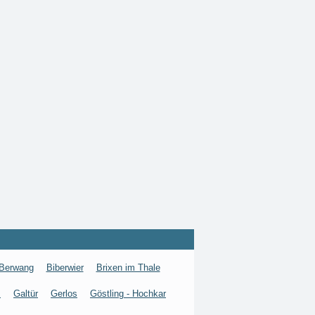
Berwang
Biberwier
Brixen im Thale
s
Galtür
Gerlos
Göstling - Hochkar