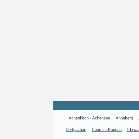
Achenkirch - Achensee
Annaberg
Dorfgastein
Eben im Pongau
Ehrwa