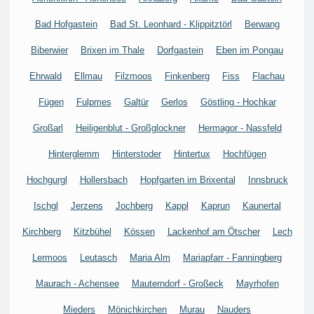
Bad Hofgastein
Bad St. Leonhard - Klippitztörl
Berwang
Biberwier
Brixen im Thale
Dorfgastein
Eben im Pongau
Ehrwald
Ellmau
Filzmoos
Finkenberg
Fiss
Flachau
Fügen
Fulpmes
Galtür
Gerlos
Göstling - Hochkar
Großarl
Heiligenblut - Großglockner
Hermagor - Nassfeld
Hinterglemm
Hinterstoder
Hintertux
Hochfügen
Hochgurgl
Hollersbach
Hopfgarten im Brixental
Innsbruck
Ischgl
Jerzens
Jochberg
Kappl
Kaprun
Kaunertal
Kirchberg
Kitzbühel
Kössen
Lackenhof am Ötscher
Lech
Lermoos
Leutasch
Maria Alm
Mariapfarr - Fanningberg
Maurach - Achensee
Mauterndorf - Großeck
Mayrhofen
Mieders
Mönichkirchen
Murau
Nauders