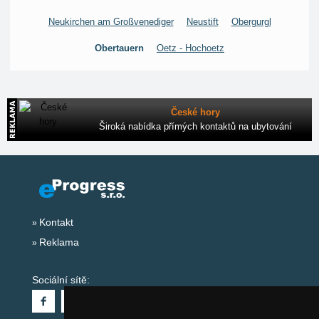
Neukirchen am Großvenediger
Neustift
Obergurgl
Obertauern
Oetz - Hochoetz
České hory
Široká nabídka přímých kontaktů na ubytování
Kontakt
Reklama
Sociální sítě: