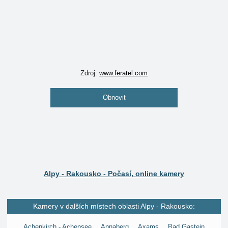
Zdroj:
www.feratel.com
Obnovit
Alpy - Rakousko - Počasí, online kamery
Kamery v dalších místech oblasti Alpy - Rakousko:
Achenkirch - Achensee
Annaberg
Axams
Bad Gastein