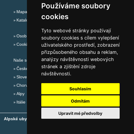
Používáme soubory
Mapa serveru Alpy - Rakousko
cookies
Katalog ubytování
Tyto webové stránky používají
Osobní údaje
soubory cookies s cílem vylepšení
Cookies
uživatelského prostředí, zobrazení
přizpůsobeného obsahu a reklam,
analýzy návštěvnosti webových
Naše servery:
stránek a zjištění zdroje
České hory
návštěvnosti.
Slovenské hory
Chorvatsko
Souhlasím
Alpy
Odmítám
Itálie
Upravit mé předvolby
Alpské ubytování, alpské turistické oblasti, alpské ski areály
-
Copyright © 2010-2026
eProgress s.r.o.