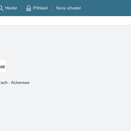
Hledat
Přihlásit
Nový uživatel
see
urach - Achensee