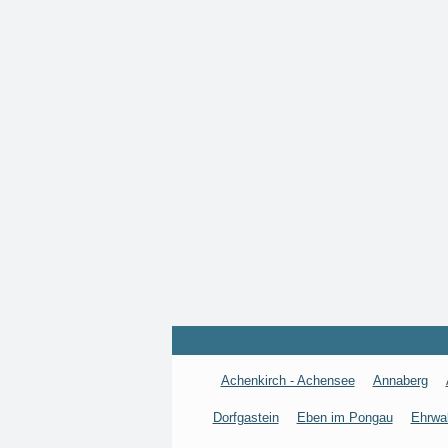
Achenkirch - Achensee
Annaberg
Dorfgastein
Eben im Pongau
Ehrwa