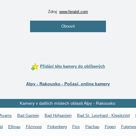
Zdroj:
www.feratel.com
Obnovit
Přidání této kamery do oblíbených
Alpy - Rakousko - Počasí, online kamery
Kamery v dalších místech oblasti Alpy - Rakousko:
Axams
Bad Gastein
Bad Hofgastein
Bad St. Leonhard - Klippitztörl
ld
Ellmau
Filzmoos
Finkenberg
Fiss
Flachau
Fügen
Fulpme