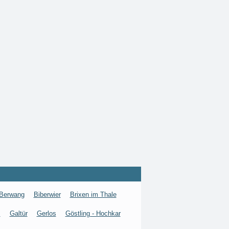
Berwang
Biberwier
Brixen im Thale
s
Galtür
Gerlos
Göstling - Hochkar