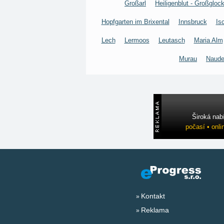
Großarl
Heiligenblut - Großgloc
Hopfgarten im Brixental
Innsbruck
Is
Lech
Lermoos
Leutasch
Maria Alm
Murau
Naude
Široká nab
počasí • onli
Kontakt
Reklama