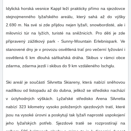
Idylická horská vesnice Kappl leží prakticky přímo na sjezdovce
stejnojmenného lyžařského areálu, který sahá až do výšky
2.690 m. Na své si zde přijdou nejen lyžaři, snowbordisté, ale i
milovníci túr na lyžích, turisté na sněžnicích. Pro děti je zde
připravený zážitkový park - Sunny-Mountain Erlebnispark. Ve
stanovené dny je v provozu osvětlená trať pro večerní lyžování i
osvětlená 6 km dlouhá sáňkařská dráha. Skibus v rámci obce
zdarma, zdarma jezdí i skibus do 9 km vzdáleného Ischglu.
Ski areál je součástí Silvretta Skiareny, která nabízí sněhovou
nadílkou od listopadu až do dubna, jelikož se středisko nachází
v úctyhodných výškách. Lyžařské středisko Arena Silvretta
nabízí 323 kilometry vysoko položených sjezdových tratí, které
jsou na vysoké úrovni a poskytují tak lyžaři naprosté uspokojení
jeho lyžařských potřeb. Sjezdové tratě se rozprostírají na