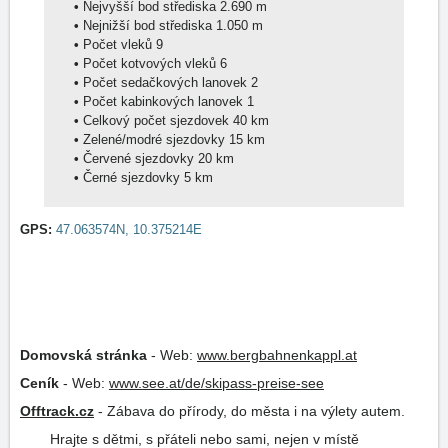
•
Nejvyšší bod střediska 2.690 m
•
Nejnižší bod střediska 1.050 m
•
Počet vleků 9
•
Počet kotvových vleků 6
•
Počet sedačkových lanovek 2
•
Počet kabinkových lanovek 1
•
Celkový počet sjezdovek 40 km
•
Zelené/modré sjezdovky 15 km
•
Červené sjezdovky 20 km
•
Černé sjezdovky 5 km
GPS:
47.063574N, 10.375214E
Domovská stránka
-
Web:
www.bergbahnenkappl.at
Ceník
-
Web:
www.see.at/de/skipass-preise-see
Offtrack.cz
-
Zábava do přírody, do města i na výlety autem.
Hrajte s dětmi, s přáteli nebo sami, nejen v místě