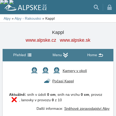
Alpy
»
Alpy - Rakousko
»
Kappl
Kappl
www.alpske.cz
www.alpske.sk
Přehled
Menu
Home
Kamery v okolí
Počasí Kappl
Aktuálně:
sníh v údolí
0 cm
, sníh na vrchu
0 cm
, provoz
, lanovky v provozu
0
z 10
Další informace:
Sněhové zpravodajství Alpy