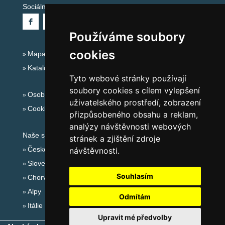
Sociální sítě:
Používáme soubory
cookies
Mapa serveru Alpy - Rakousko
Katalog ubytování
Tyto webové stránky používají
soubory cookies s cílem vylepšení
Osobní údaje
uživatelského prostředí, zobrazení
Cookies
přizpůsobeného obsahu a reklam,
analýzy návštěvnosti webových
Naše servery:
stránek a zjištění zdroje
České hory
návštěvnosti.
Slovenské hory
Souhlasím
Chorvatsko
Alpy
Odmítám
Itálie
Upravit mé předvolby