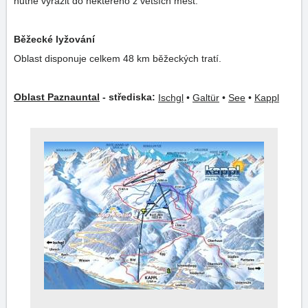
nutné vyrazit do některého z větších měst.
Běžecké lyžování
Oblast disponuje celkem 48 km běžeckých tratí.
Oblast Paznauntal
- střediska:
Ischgl
•
Galtür
•
See
•
Kappl