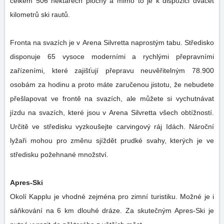
celkem 506 hektarech plochy a mimo to je k dispozici dvacet
kilometrů ski rautů.
Fronta na svazích je v Arena Silvretta naprostým tabu. Středisko
disponuje 65 vysoce moderními a rychlými přepravními
zařízeními, které zajišťují přepravu neuvěřitelným 78.900
osobám za hodinu a proto máte zaručenou jistotu, že nebudete
přešlapovat ve frontě na svazích, ale můžete si vychutnávat
jízdu na svazích, které jsou v Arena Silvretta všech obtížností.
Určitě ve středisku vyzkoušejte carvingový ráj Idách. Nároční
lyžaři mohou pro změnu sjíždět prudké svahy, kterých je ve
středisku požehnané množství.
Apres-Ski
Okolí Kapplu je vhodné zejména pro zimní turistiku. Možné je i
sáňkování na 6 km dlouhé dráze. Za skutečným Apres-Ski je