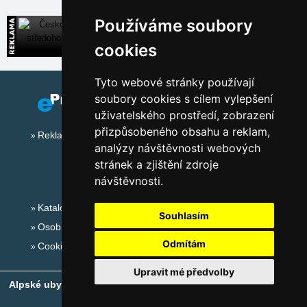
Používáme soubory
České středohoří
Široká nabídka přímých kontaktů na ubytování
cookies
Tyto webové stránky používají
soubory cookies s cílem vylepšení
uživatelského prostředí, zobrazení
přizpůsobeného obsahu a reklam,
Reklama na tomto serveru
analýzy návštěvnosti webových
stránek a zjištění zdroje
návštěvnosti.
Katalog ubytování
Souhlasím
Osobní údaje
Odmítám
Cookies
Upravit mé předvolby
Alpské ubytování, alpské turistické oblasti, alpské ski areály
-
Copyright © 2010-2026
eProgress s.r.o.