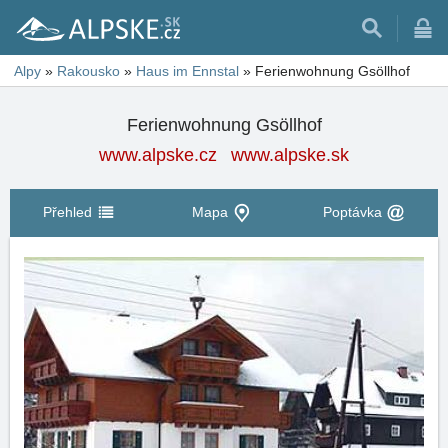
Alpy
»
Rakousko
»
Haus im Ennstal
»
Ferienwohnung Gsöllhof
Ferienwohnung Gsöllhof
www.alpske.cz
www.alpske.sk
Přehled
Mapa
Poptávka