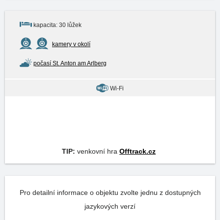
kapacita: 30 lůžek
kamery v okolí
počasí St. Anton am Arlberg
Wi-Fi
TIP:
venkovní hra
Offtrack.cz
Pro detailní informace o objektu zvolte jednu z dostupných
jazykových verzí