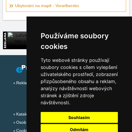
Ubytování na mapě - Vorarlbersko
Používáme soubory
Lužické hory a Č.Švýcarsko
Široká nabídka přímých kontaktů na ubytování
cookies
Tyto webové stránky používají
soubory cookies s cílem vylepšení
uživatelského prostředí, zobrazení
přizpůsobeného obsahu a reklam,
Reklama na tomto serveru
analýzy návštěvnosti webových
stránek a zjištění zdroje
návštěvnosti.
Katalog ubytování
Souhlasím
Osobní údaje
Odmítám
Cookies