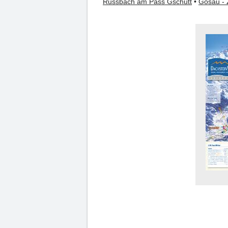
Russbach am Pass Gschütt
•
Gosau - 