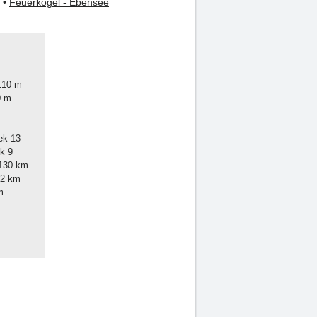
•
Feuerkogel - Ebensee
bod střediska 2.110 m
třediska 780 m
 45
Počet sedačkových lanovek 13
Počet kabinkových lanovek 9
elkový počet sjezdovek 130 km
né/modré sjezdovky 12 km
03 km