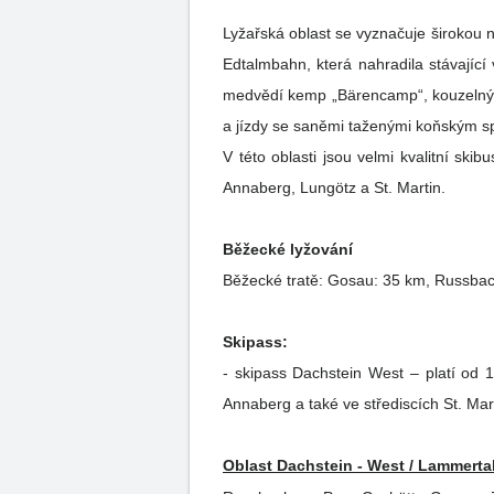
Lyžařská oblast se vyznačuje širokou 
Edtalmbahn, která nahradila stávající
medvědí kemp „Bärencamp“, kouzelný ko
a jízdy se saněmi taženými koňským s
V této oblasti jsou velmi kvalitní sk
Annaberg, Lungötz a St. Martin.
Běžecké lyžování
Běžecké tratě: Gosau: 35 km, Russbac
Skipass:
- skipass Dachstein West – platí od 
Annaberg a také ve střediscích St. Ma
Oblast Dachstein - West / Lammerta