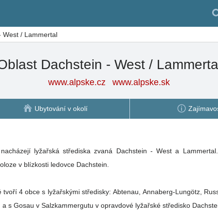
- West / Lammertal
Oblast Dachstein - West / Lammerta
www.alpske.cz
www.alpske.sk
Ubytování v okolí
Zajímavos
 nacházejí lyžařská střediska zvaná Dachstein - West a Lammertal. 
oloze v blízkosti ledovce Dachstein.
é tvoří 4 obce s lyžařskými středisky: Abtenau, Annaberg-Lungötz, Rus
 a s Gosau v Salzkammergutu v opravdové lyžařské středisko Dachste