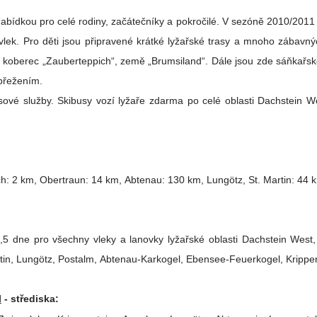
nabídkou pro celé rodiny, začátečníky a pokročilé. V sezóně 2010/2011
 vlek. Pro děti jsou připravené krátké lyžařské trasy a mnoho zábav
berec „Zauberteppich“, země „Brumsiland“. Dále jsou zde sáňkařské dr
přežením.
ibusové služby. Skibusy vozí lyžaře zdarma po celé oblasti Dachstein W
h: 2 km, Obertraun: 14 km, Abtenau: 130 km, Lungötz, St. Martin: 44
1,5 dne pro všechny vleky a lanovky lyžařské oblasti Dachstein Wes
rtin, Lungötz, Postalm, Abtenau-Karkogel, Ebensee-Feuerkogel, Krippen
l
- střediska: