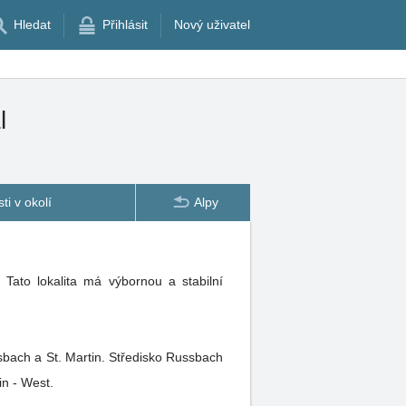
Hledat
Přihlásit
Nový uživatel
l
ti v okolí
Alpy
Tato lokalita má výbornou a stabilní
sbach a St. Martin. Středisko Russbach
in - West.