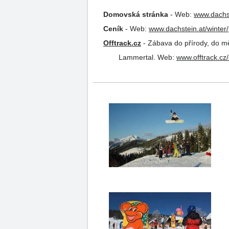
Domovská stránka
-
Web:
www.dachst
Ceník
-
Web:
www.dachstein.at/winter/
Offtrack.cz
-
Zábava do přírody, do měs
Lammertal.
Web:
www.offtrack.cz