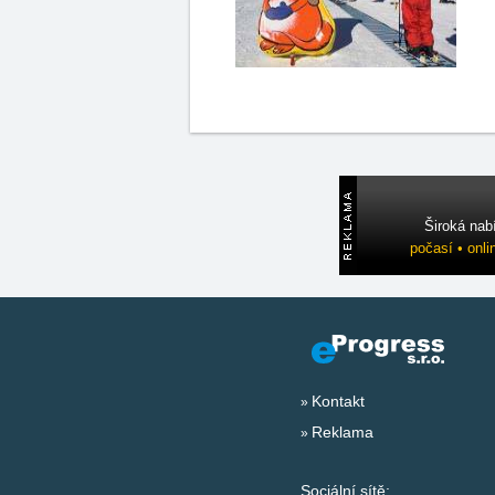
Široká nab
počasí • onli
Kontakt
Reklama
Sociální sítě: