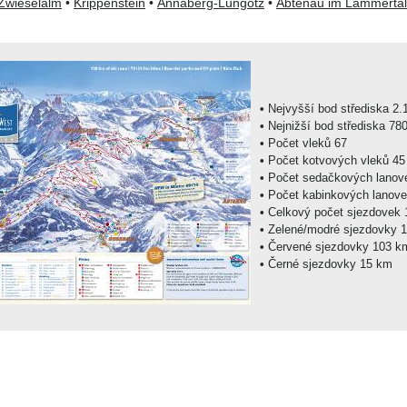
Zwieselalm
•
Krippenstein
•
Annaberg-Lungötz
•
Abtenau im Lammertal
•
Nejvyšší 
•
Nejnižší bod s
•
Počet vleků 67
•
Počet kotvových vleků
•
•
•
C
•
Zele
•
Červené sjezdovky 1
•
Černé sjezdovky 15 km