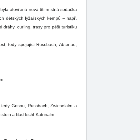
 byla otevřená nová 6ti místná sedačka
ných dětských lyžařských kempů – např.
áhy, curling, trasy pro pěší turistiku
est, tedy spojující Russbach, Abtenau,
 km
t, tedy Gosau, Russbach, Zwieselalm a
stein a Bad Ischl-Katrinalm;