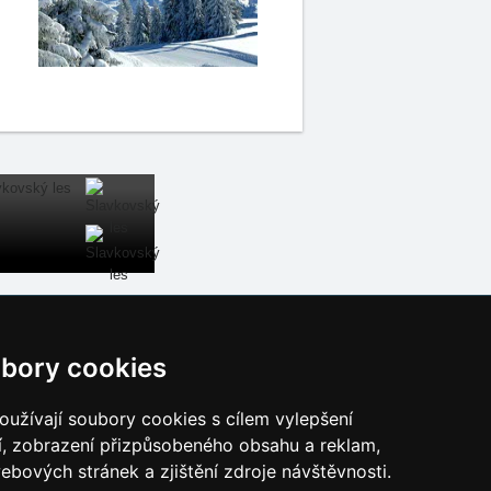
Naše servery:
bory cookies
České hory
Slovenské hory
užívají soubory cookies s cílem vylepšení
Chorvatsko
í, zobrazení přizpůsobeného obsahu a reklam,
Alpy
ebových stránek a zjištění zdroje návštěvnosti.
Itálie