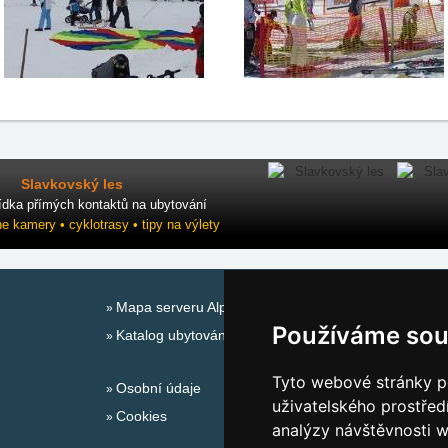
Slavkovský les
ídka přímých kontaktů na ubytování
ne kamery • cyklotrasy • tipy na výlety
Mapa serveru Alpy - Rakousko
Používáme sou
Katalog ubytování
Tyto webové stránky po
Osobní údaje
uživatelského prostřed
Cookies
analýzy návštěvnosti w