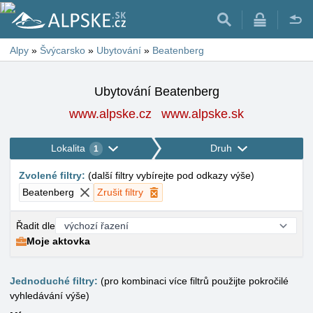
Alpy
»
Švýcarsko
»
Ubytování
»
Beatenberg
Ubytování Beatenberg
www.alpske.cz
www.alpske.sk
Lokalita
Druh
1
Zvolené filtry
:
(
další filtry vybírejte pod odkazy výše
)
Beatenberg
Zrušit filtry
Řadit dle
Moje aktovka
Jednoduché filtry:
(pro kombinaci více filtrů použijte pokročilé
vyhledávání výše)