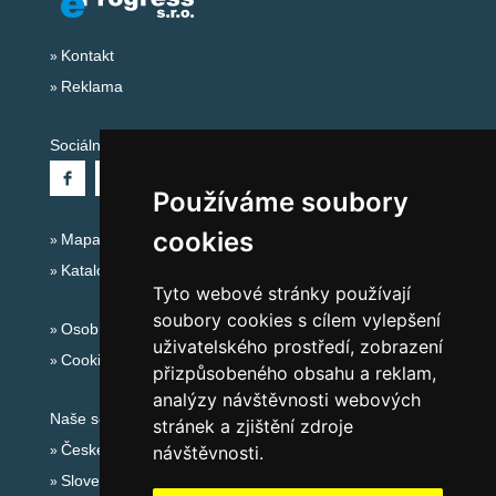
Kontakt
Reklama
Sociální sítě:
Používáme soubory
cookies
Mapa serveru Alpy - Švýcarsko
Katalog ubytování
Tyto webové stránky používají
soubory cookies s cílem vylepšení
Osobní údaje
uživatelského prostředí, zobrazení
Cookies
přizpůsobeného obsahu a reklam,
analýzy návštěvnosti webových
Naše servery:
stránek a zjištění zdroje
České hory
návštěvnosti.
Slovenské hory