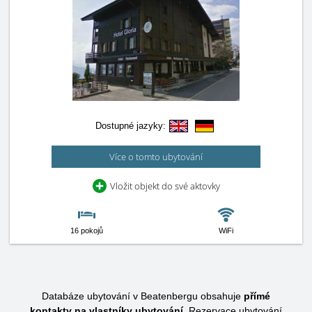
Dostupné jazyky:
Více o tomto ubytování
Vložit objekt do své aktovky
16 pokojů
WiFi
Databáze ubytování v Beatenbergu obsahuje
přímé
kontakty na vlastníky ubytování.
Rezervace ubytování