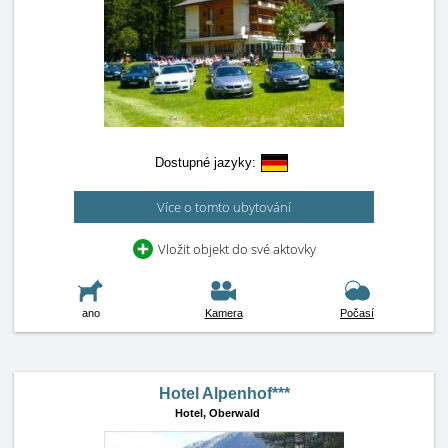
Dostupné jazyky:
Více o tomto ubytování
Vložit objekt do své aktovky
ano
Kamera
Počasí
Hotel Alpenhof***
Hotel,
Oberwald