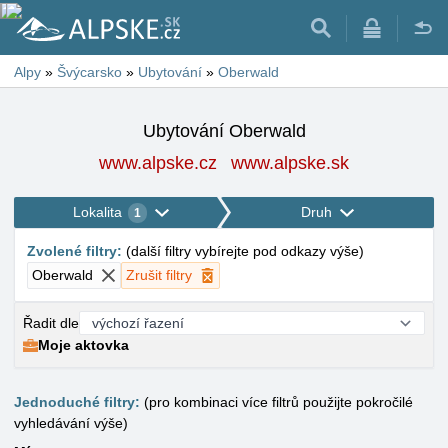
Alpy
»
Švýcarsko
»
Ubytování
»
Oberwald
Ubytování Oberwald
www.alpske.cz
www.alpske.sk
Lokalita
Druh
1
Zvolené filtry
:
(
další filtry vybírejte pod odkazy výše
)
Oberwald
Zrušit filtry
Řadit dle
Moje aktovka
Jednoduché filtry:
(pro kombinaci více filtrů použijte pokročilé
vyhledávání výše)