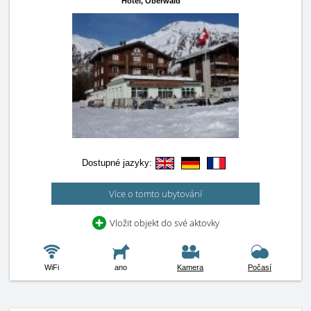
Hotel,
Oberwald
Dostupné jazyky:
Více o tomto ubytování
Vložit objekt do své aktovky
WiFi
ano
Kamera
Počasí