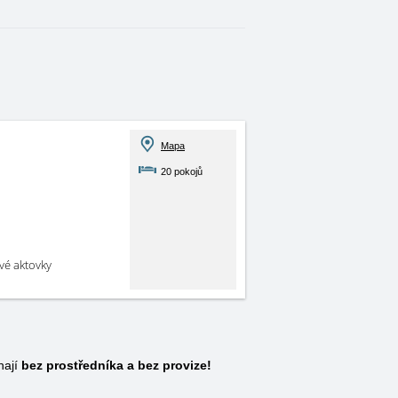
Mapa
20 pokojů
své aktovky
hají
bez prostředníka a bez provize!