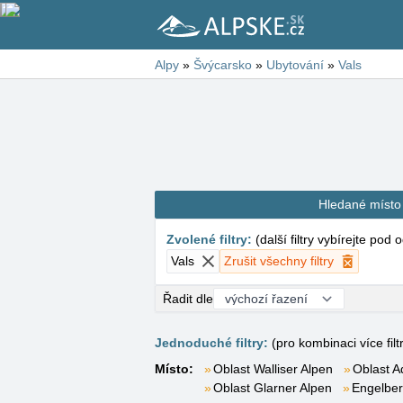
Alpy
»
Švýcarsko
»
Ubytování
»
Vals
Hledané místo
Zvolené filtry
:
(
další filtry vybírejte pod
Vals
Zrušit všechny filtry
Řadit dle
Jednoduché filtry:
(pro kombinaci více filt
Místo:
Oblast Walliser Alpen
Oblast A
Oblast Glarner Alpen
Engelbe