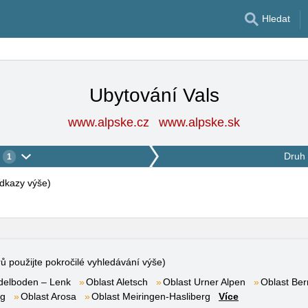
Hledat
Ubytování Vals
www.alpske.cz
www.alpske.sk
Druh 
1
 odkazy výše
)
rů použijte pokročilé vyhledávání výše)
delboden – Lenk
Oblast Aletsch
Oblast Urner Alpen
Oblast Ber
rg
Oblast Arosa
Oblast Meiringen-Hasliberg
Více