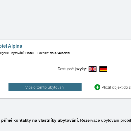
tel Alpina
egorie ubytování:
Hotel
Lokalita:
Vals-Valsertal
Dostupné jazyky:
Více o tomto ubytování
Vložit objekt do 
e
přímé kontakty na vlastníky ubytování.
Rezervace ubytování probí