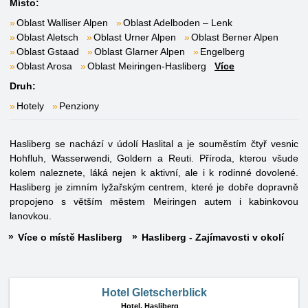
Místo:
Oblast Walliser Alpen
Oblast Adelboden – Lenk
Oblast Aletsch
Oblast Urner Alpen
Oblast Berner Alpen
Oblast Gstaad
Oblast Glarner Alpen
Engelberg
Oblast Arosa
Oblast Meiringen-Hasliberg
Více
Druh:
Hotely
Penziony
Hasliberg se nachází v údolí Haslital a je souměstím čtyř vesnic
Hohfluh, Wasserwendi, Goldern a Reuti. Příroda, kterou všude
kolem naleznete, láká nejen k aktivní, ale i k rodinné dovolené.
Hasliberg je zimním lyžařským centrem, které je dobře dopravně
propojeno s větším městem Meiringen autem i kabinkovou
lanovkou.
Více o místě Hasliberg
Hasliberg - Zajímavosti v okolí
Hotel Gletscherblick
Hotel,
Hasliberg