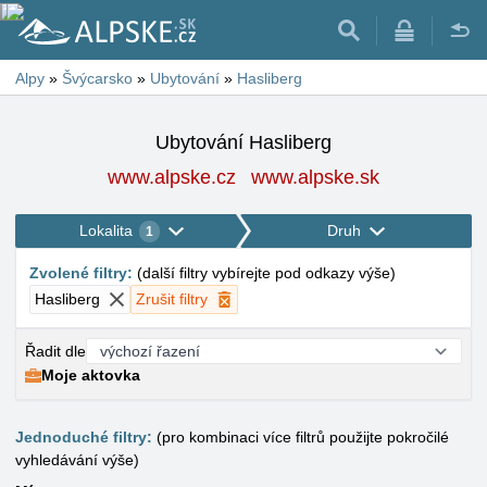
Alpy
»
Švýcarsko
»
Ubytování
»
Hasliberg
Ubytování Hasliberg
www.alpske.cz
www.alpske.sk
Lokalita
Druh
1
Zvolené filtry
:
(
další filtry vybírejte pod odkazy výše
)
Hasliberg
Zrušit filtry
Řadit dle
Moje aktovka
Jednoduché filtry:
(pro kombinaci více filtrů použijte pokročilé
vyhledávání výše)