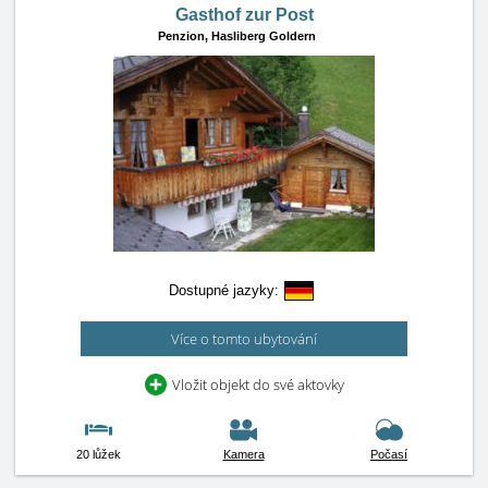
Gasthof zur Post
Penzion,
Hasliberg Goldern
Dostupné jazyky:
Více o tomto ubytování
Vložit objekt do své aktovky
20 lůžek
Kamera
Počasí