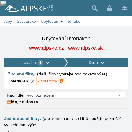
Alpy
»
Švýcarsko
»
Ubytování
»
Interlaken
Ubytování Interlaken
www.alpske.cz
www.alpske.sk
Lokalita
Druh
1
Zvolené filtry
:
(
další filtry vybírejte pod odkazy výše
)
Interlaken
Zrušit filtry
Řadit dle
Moje aktovka
Jednoduché filtry:
(pro kombinaci více filtrů použijte pokročilé
vyhledávání výše)