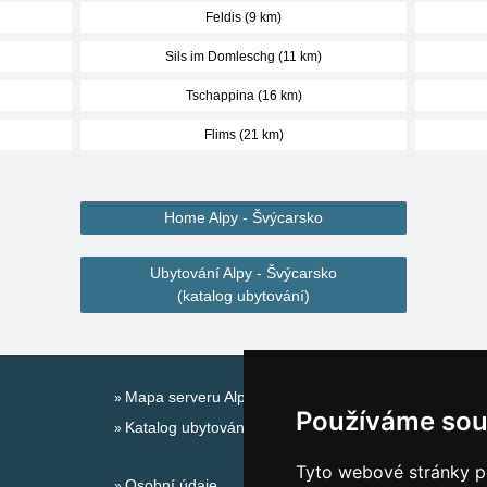
Feldis (9 km)
Sils im Domleschg (11 km)
Tschappina (16 km)
Flims (21 km)
Home Alpy - Švýcarsko
Ubytování Alpy - Švýcarsko
(katalog ubytování)
Mapa serveru Alpy - Švýcarsko
Používáme sou
Katalog ubytování
Tyto webové stránky po
Osobní údaje