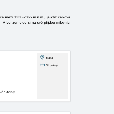
šce mezi 1230-2865 m.n.m., jejichž celková
 V Lenzerheide si na své přijdou milovníci
Mapa
39 pokojů
své aktovky