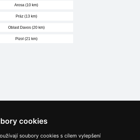
Arosa (10 km)
Präz (13 km)
Oblast Davos (20 km)
Pizol (21 km)
Naše servery:
bory cookies
České hory
Slovenské hory
užívají soubory cookies s cílem vylepšení