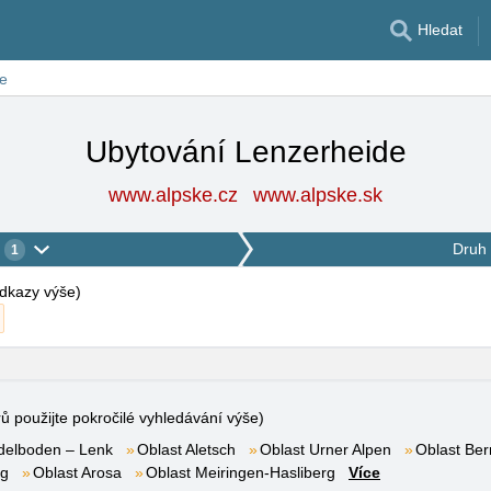
Hledat
e
Ubytování Lenzerheide
www.alpske.cz
www.alpske.sk
Druh 
1
 odkazy výše
)
rů použijte pokročilé vyhledávání výše)
delboden – Lenk
Oblast Aletsch
Oblast Urner Alpen
Oblast Ber
rg
Oblast Arosa
Oblast Meiringen-Hasliberg
Více