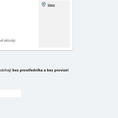
Mapa
své aktovky
obíhají
bez prostředníka a bez provize!