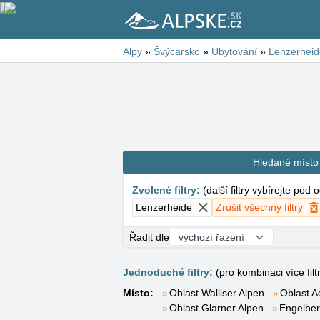
Alpy
»
Švýcarsko
»
Ubytování
»
Lenzerheid
Hledané místo
Zvolené filtry
:
(
další filtry vybírejte pod
Lenzerheide
Zrušit všechny filtry
Řadit dle
Jednoduché filtry:
(pro kombinaci více filt
Místo:
Oblast Walliser Alpen
Oblast A
Oblast Glarner Alpen
Engelbe