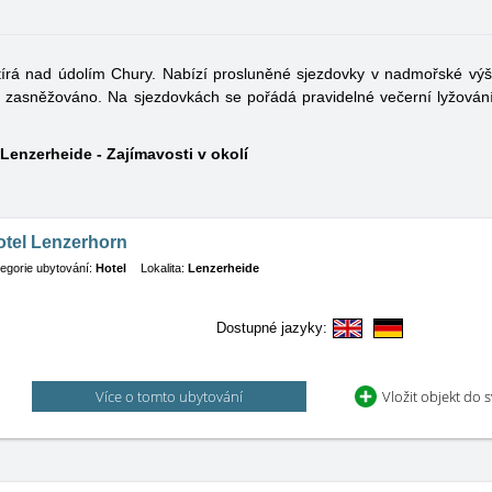
stírá nad údolím Chury. Nabízí prosluněné sjezdovky v nadmořské vý
 zasněžováno. Na sjezdovkách se pořádá pravidelné večerní lyžování.
Lenzerheide - Zajímavosti v okolí
otel Lenzerhorn
egorie ubytování:
Hotel
Lokalita:
Lenzerheide
Dostupné jazyky:
Více o tomto ubytování
Vložit objekt do 