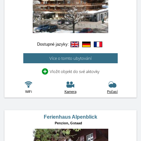
Dostupné jazyky:
Více o tomto ubytování
Vložit objekt do své aktovky
WiFi
Kamera
Počasí
Ferienhaus Alpenblick
Penzion,
Gstaad