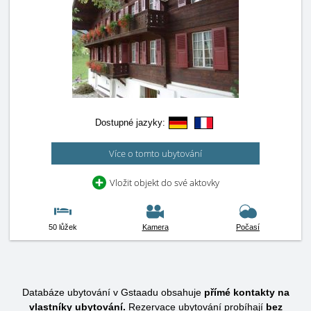
Dostupné jazyky:
Více o tomto ubytování
Vložit objekt do své aktovky
50 lůžek
Kamera
Počasí
Databáze ubytování v Gstaadu obsahuje
přímé kontakty na
vlastníky ubytování.
Rezervace ubytování probíhají
bez