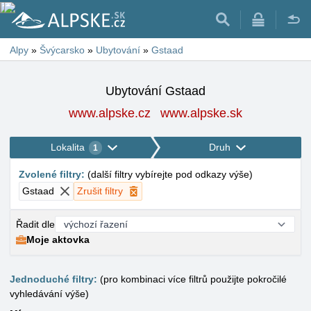
Alpy
»
Švýcarsko
»
Ubytování
»
Gstaad
Ubytování Gstaad
www.alpske.cz
www.alpske.sk
Lokalita
Druh
1
Zvolené filtry
:
(
další filtry vybírejte pod odkazy výše
)
Gstaad
Zrušit filtry
Řadit dle
Moje aktovka
Jednoduché filtry:
(pro kombinaci více filtrů použijte pokročilé
vyhledávání výše)