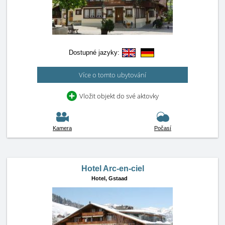
Dostupné jazyky:
Více o tomto ubytování
Vložit objekt do své aktovky
Kamera
Počasí
Hotel Arc-en-ciel
Hotel,
Gstaad