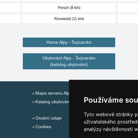
Fiesch (8 km)
Rosswald (11 km)
Home Alpy - Švýcarsko
Ubytování Alpy - Švýcarsko
(katalog ubytování)
Mapa serveru Alpy - Švýcarsko
Používáme sou
Katalog ubytování
Tyto webové stránky po
Osobní údaje
uživatelského prostřed
Cookies
analýzy návštěvnosti w