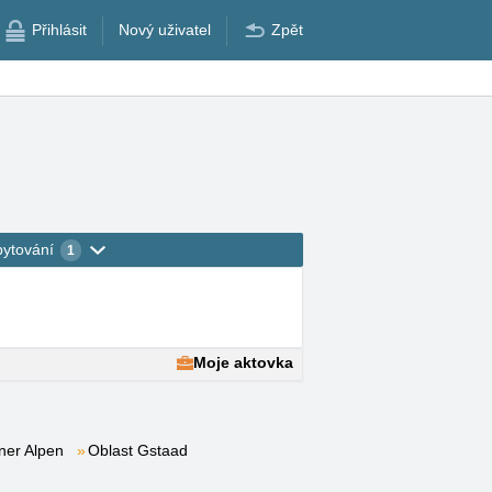
Přihlásit
Nový uživatel
Zpět
bytování
1
Moje aktovka
ner Alpen
Oblast Gstaad