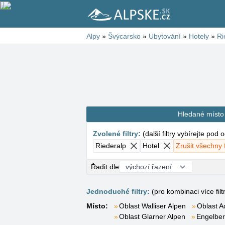
Alpy
»
Švýcarsko
»
Ubytování
»
Hotely
»
Ri
Hledané místo
Zvolené filtry
:
(
další filtry vybírejte pod
Riederalp
Hotel
Zrušit všechny f
Řadit dle
Jednoduché filtry:
(pro kombinaci více filt
Místo:
Oblast Walliser Alpen
Oblast A
Oblast Glarner Alpen
Engelbe