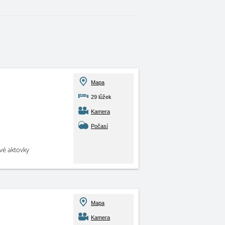
Mapa
29 lůžek
Kamera
Počasí
své aktovky
Mapa
Kamera