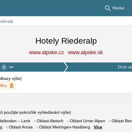
Hledat
ederalp
Hotely Riederalp
www.alpske.cz
www.alpske.sk
Druh u
1
 odkazy výše
)
iltry
rů použijte pokročilé vyhledávání výše)
delboden – Lenk
Oblast Aletsch
Oblast Urner Alpen
Oblast Ber
rg
Oblast Arosa
Oblast Meiringen-Hasliberg
Více