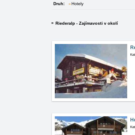
Druh:
Hotely
Riederalp - Zajímavosti v okolí
R
Kat
H
Kat