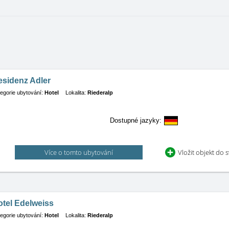
esidenz Adler
egorie ubytování:
Hotel
Lokalita:
Riederalp
Dostupné jazyky:
Více o tomto ubytování
Vložit objekt do 
otel Edelweiss
egorie ubytování:
Hotel
Lokalita:
Riederalp