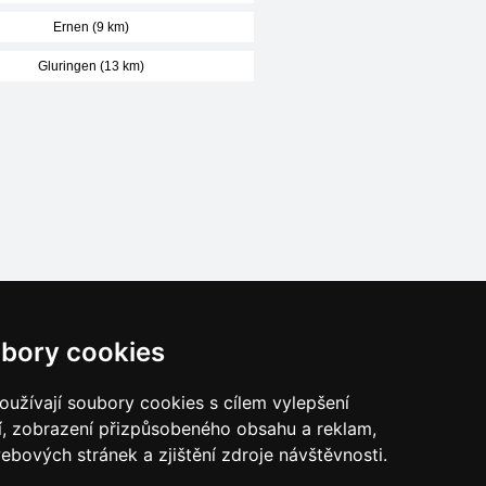
Ernen (9 km)
Gluringen (13 km)
Naše servery:
bory cookies
České hory
Slovenské hory
užívají soubory cookies s cílem vylepšení
Chorvatsko
í, zobrazení přizpůsobeného obsahu a reklam,
Alpy
ebových stránek a zjištění zdroje návštěvnosti.
Itálie