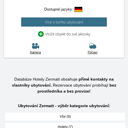
Dostupné jazyky:
Více o tomto ubytování
Vložit objekt do své aktovky
Kamera
Počasí
Databáze Hotely Zermatt obsahuje
přímé kontakty na
vlastníky ubytování.
Rezervace ubytování probíhají
bez
prostředníka a bez provize!
Ubytování Zermatt - výběr kategorie ubytování:
Vše (9)
Hotely (7)