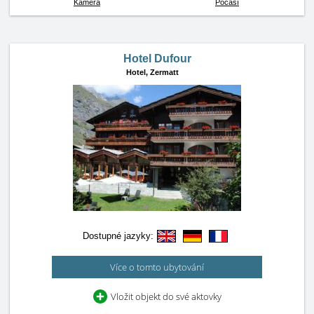
Kamera
Počasí
Hotel Dufour
Hotel,
Zermatt
Dostupné jazyky:
Více o tomto ubytování
Vložit objekt do své aktovky