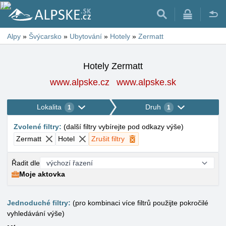
Alpy
»
Švýcarsko
»
Ubytování
»
Hotely
»
Zermatt
Hotely Zermatt
www.alpske.cz
www.alpske.sk
Lokalita
Druh
1
1
Zvolené filtry
:
(
další filtry vybírejte pod odkazy výše
)
Zermatt
Hotel
Zrušit filtry
Řadit dle
Moje aktovka
Jednoduché filtry:
(pro kombinaci více filtrů použijte pokročilé
vyhledávání výše)