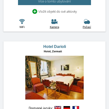
Více o tomto ubytování
Vložit objekt do své aktovky
WiFi
Kamera
Počasí
Hotel Darioli
Hotel,
Zermatt
Dostupné jazyky: