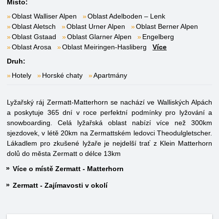
Místo:
Oblast Walliser Alpen
Oblast Adelboden – Lenk
Oblast Aletsch
Oblast Urner Alpen
Oblast Berner Alpen
Oblast Gstaad
Oblast Glarner Alpen
Engelberg
Oblast Arosa
Oblast Meiringen-Hasliberg
Více
Druh:
Hotely
Horské chaty
Apartmány
Lyžařský ráj Zermatt-Matterhorn se nachází ve Walliských Alpách
a poskytuje 365 dní v roce perfektní podmínky pro lyžování a
snowboarding. Celá lyžařská oblast nabízí více než 300km
sjezdovek, v létě 20km na Zermattském ledovci Theodulgletscher.
Lákadlem pro zkušené lyžaře je nejdelší trať z Klein Matterhorn
dolů do města Zermatt o délce 13km
Více o místě Zermatt - Matterhorn
Zermatt - Zajímavosti v okolí