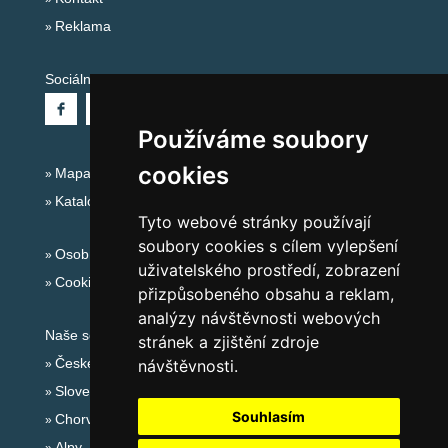
Reklama
Sociální sítě:
Používáme soubory
cookies
Mapa serveru Alpy - Rakousko
Katalog ubytování
Tyto webové stránky používají
soubory cookies s cílem vylepšení
Osobní údaje
uživatelského prostředí, zobrazení
Cookies
přizpůsobeného obsahu a reklam,
analýzy návštěvnosti webových
Naše servery:
stránek a zjištění zdroje
České hory
návštěvnosti.
Slovenské hory
Souhlasím
Chorvatsko
Alpy