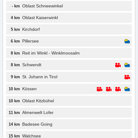
Oblast Schneewinkel
- km
Oblast Kaiserwinkl
4 km
Kirchdorf
5 km
Pillersee
6 km
Reit im Winkl - Winklmoosalm
8 km
Schwendt
8 km
St. Johann in Tirol
9 km
Kössen
10 km
Oblast Kitzbühel
10 km
Almenwelt Lofer
11 km
Badesee Going
14 km
Walchsee
15 km