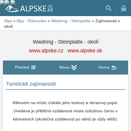
Alpy
»
Alpy - Rakousko
»
Waidring - Steinplatte
»
Zajímavosti v
okolí
Waidring - Steinplatte - okolí
www.alpske.cz
www.alpske.sk
Přehled
Menu
Home
Turistické zajímavosti
Kliknutím na místo získáte jeho textový a obrazový popis.
Uvedena je přibližná vzdálenost místa vzdušnou čarou v
kilometrech (skutečná vzdálenost po silnici je vždy větší).