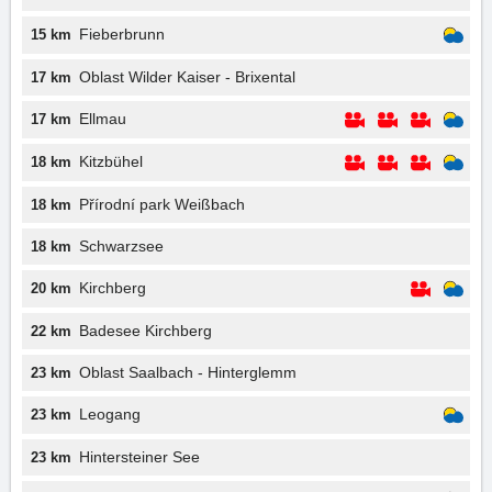
Fieberbrunn
15 km
Oblast Wilder Kaiser - Brixental
17 km
Ellmau
17 km
Kitzbühel
18 km
Přírodní park Weißbach
18 km
Schwarzsee
18 km
Kirchberg
20 km
Badesee Kirchberg
22 km
Oblast Saalbach - Hinterglemm
23 km
Leogang
23 km
Hintersteiner See
23 km