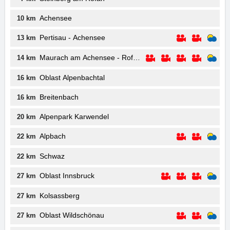
Achensee
10 km
Pertisau - Achensee
13 km
Maurach am Achensee - Rofanseilbahn
14 km
Oblast Alpenbachtal
16 km
Breitenbach
16 km
Alpenpark Karwendel
20 km
Alpbach
22 km
Schwaz
22 km
Oblast Innsbruck
27 km
Kolsassberg
27 km
Oblast Wildschönau
27 km