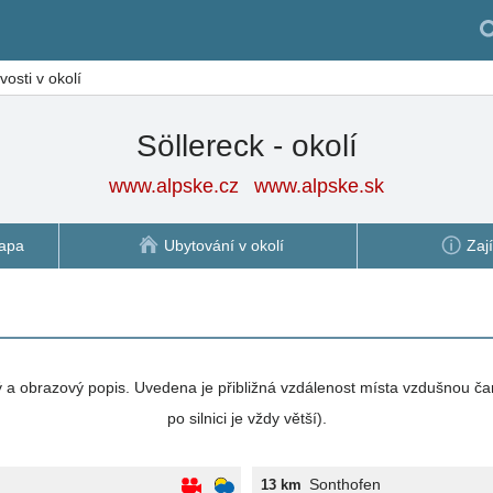
osti v okolí
Söllereck - okolí
www.alpske.cz
www.alpske.sk
apa
Ubytování v okolí
Zaj
vý a obrazový popis. Uvedena je přibližná vzdálenost místa vzdušnou ča
po silnici je vždy větší).
Sonthofen
13 km