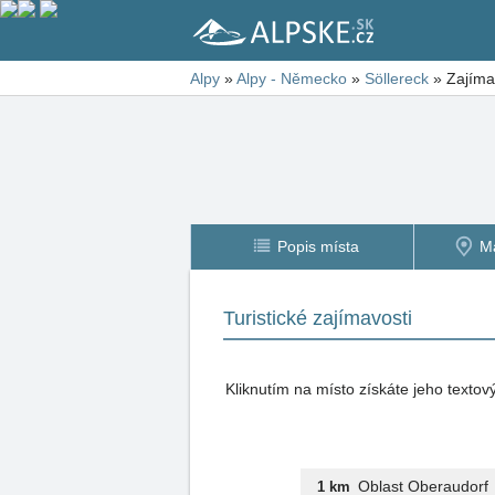
Alpy
»
Alpy - Německo
»
Söllereck
»
Zajímav
Popis místa
M
Turistické zajímavosti
Kliknutím na místo získáte jeho texto
Oblast Oberaudorf
1 km