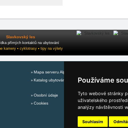
Slavkovský les
ídka přímých kontaktů na ubytování
ne kamery • cyklotrasy • tipy na výlety
Mapa serveru Alpy - Německo
Používáme sou
Katalog ubytování
Tyto webové stránky po
Osobní údaje
uživatelského prostřed
Cookies
analýzy návštěvnosti w
Souhlasím
Odmít