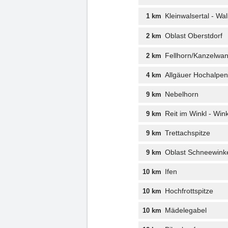
Kleinwalsertal - W
1 km
Oblast Oberstdorf
2 km
Fellhorn/Kanzelwa
2 km
Allgäuer Hochalpen 
4 km
Nebelhorn
9 km
Reit im Winkl - Wi
9 km
Trettachspitze
9 km
Oblast Schneewink
9 km
Ifen
10 km
Hochfrottspitze
10 km
Mädelegabel
10 km