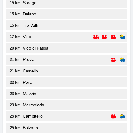
Soraga
15 km
Daiano
15 km
Tre Valli
15 km
Vigo
17 km
Vigo di Fassa
20 km
Pozza
21 km
Castello
21 km
Pera
22 km
Mazzin
23 km
Marmolada
23 km
Campitello
25 km
Bolzano
25 km