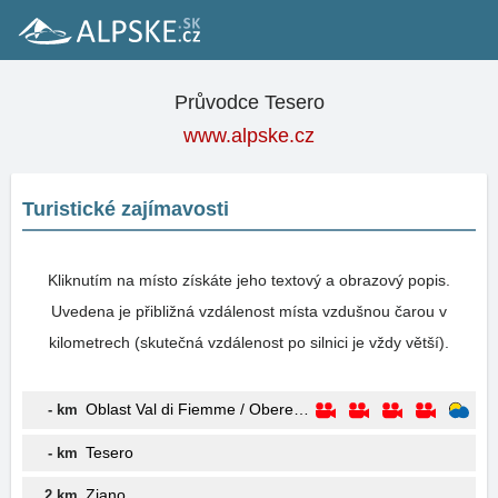
Průvodce Tesero
www.alpske.cz
Turistické zajímavosti
Kliknutím na místo získáte jeho textový a obrazový popis.
Uvedena je přibližná vzdálenost místa vzdušnou čarou v
kilometrech (skutečná vzdálenost po silnici je vždy větší).
Oblast Val di Fiemme / Obereggen
- km
Tesero
- km
Ziano
2 km