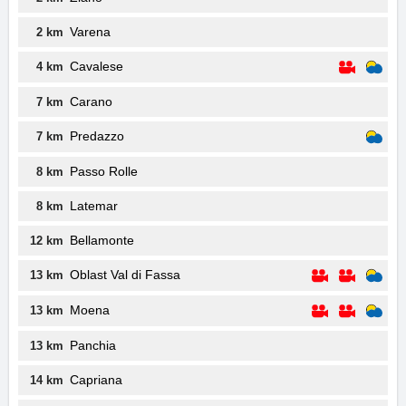
Varena
2 km
Cavalese
4 km
Carano
7 km
Predazzo
7 km
Passo Rolle
8 km
Latemar
8 km
Bellamonte
12 km
Oblast Val di Fassa
13 km
Moena
13 km
Panchia
13 km
Capriana
14 km