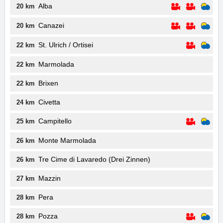
Alba
20 km
Canazei
20 km
St. Ulrich / Ortisei
22 km
Marmolada
22 km
Brixen
22 km
Civetta
24 km
Campitello
25 km
Monte Marmolada
26 km
Tre Cime di Lavaredo (Drei Zinnen)
26 km
Mazzin
27 km
Pera
28 km
Pozza
28 km