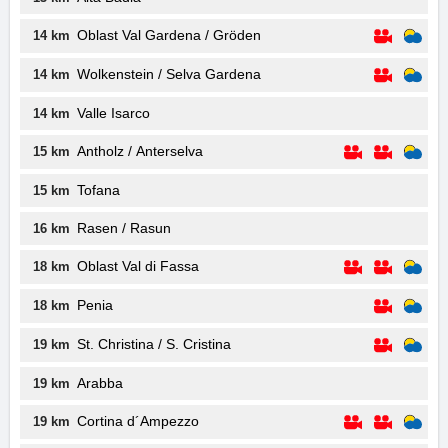
Oblast Val Gardena / Gröden
14 km
Wolkenstein / Selva Gardena
14 km
Valle Isarco
14 km
Antholz / Anterselva
15 km
Tofana
15 km
Rasen / Rasun
16 km
Oblast Val di Fassa
18 km
Penia
18 km
St. Christina / S. Cristina
19 km
Arabba
19 km
Cortina d´Ampezzo
19 km