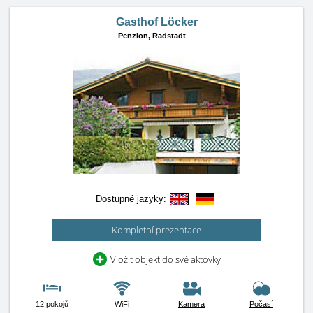
Gasthof Löcker
Penzion,
Radstadt
Dostupné jazyky:
Kompletní prezentace
Vložit objekt do své aktovky
12 pokojů
WiFi
Kamera
Počasí