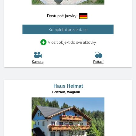
Dostupné jazyky:
Kompletní prezentace
Vložit objekt do své aktovky
Kamera
Počasí
Haus Heimat
Penzion,
Wagrain