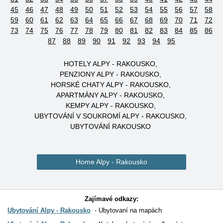
45
46
47
48
49
50
51
52
53
54
55
56
57
58
59
60
61
62
63
64
65
66
67
68
69
70
71
72
73
74
75
76
77
78
79
80
81
82
83
84
85
86
87
88
89
90
91
92
93
94
95
HOTELY ALPY - RAKOUSKO
PENZIONY ALPY - RAKOUSKO
HORSKÉ CHATY ALPY - RAKOUSKO
APARTMÁNY ALPY - RAKOUSKO
KEMPY ALPY - RAKOUSKO
UBYTOVÁNÍ V SOUKROMÍ ALPY - RAKOUSKO
UBYTOVÁNÍ RAKOUSKO
Home Alpy - Rakousko
Zajímavé odkazy:
Ubytování Alpy - Rakousko
Ubytovaní na mapách