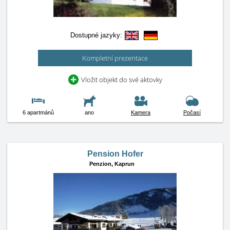
Dostupné jazyky:
Kompletní prezentace
Vložit objekt do své aktovky
6 apartmánů
ano
Kamera
Počasí
Pension Hofer
Penzion,
Kaprun