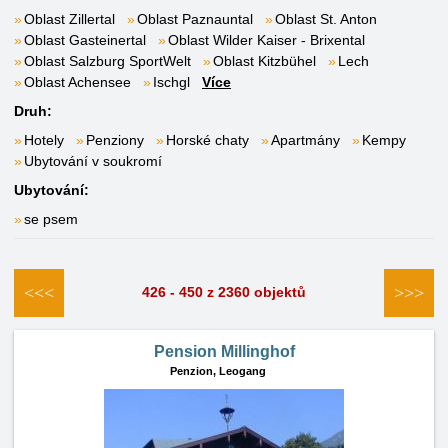
Oblast Zillertal
Oblast Paznauntal
Oblast St. Anton
Oblast Gasteinertal
Oblast Wilder Kaiser - Brixental
Oblast Salzburg SportWelt
Oblast Kitzbühel
Lech
Oblast Achensee
Ischgl
Více
Druh:
Hotely
Penziony
Horské chaty
Apartmány
Kempy
Ubytování v soukromí
Ubytování:
se psem
<<<
>>>
426 - 450 z 2360 objektů
Pension Millinghof
Penzion,
Leogang