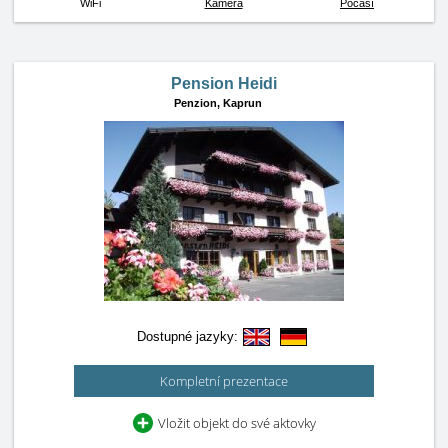
WiFi
Kamera
Počasí
Pension Heidi
Penzion,
Kaprun
Dostupné jazyky:
Kompletní prezentace
Vložit objekt do své aktovky