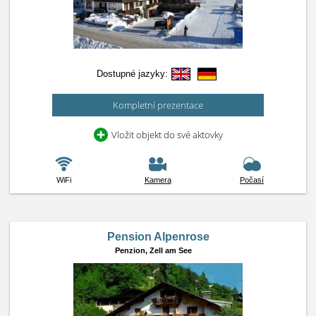
Dostupné jazyky:
Kompletní prezentace
Vložit objekt do své aktovky
WiFi
Kamera
Počasí
Pension Alpenrose
Penzion,
Zell am See