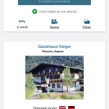
Kompletní prezentace
Vložit objekt do své aktovky
11 pokojů
Kamera
Počasí
Gästehaus Steger
Penzion,
Kaprun
Dostupné jazyky: