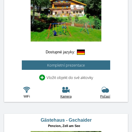
Dostupné jazyky:
Kompletní prezentace
Vložit objekt do své aktovky
WiFi
Kamera
Počasí
Gästehaus - Gschaider
Penzion,
Zell am See