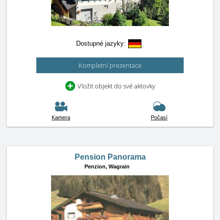
Dostupné jazyky:
Kompletní prezentace
Vložit objekt do své aktovky
Kamera
Počasí
Pension Panorama
Penzion,
Wagrain