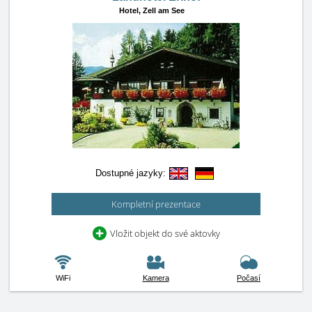
Hotel,
Zell am See
Dostupné jazyky:
Kompletní prezentace
Vložit objekt do své aktovky
WiFi
Kamera
Počasí