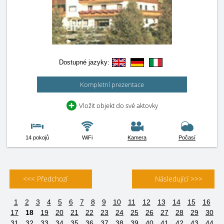
Dostupné jazyky:
Kompletní prezentace
Vložit objekt do své aktovky
14 pokojů
WiFi
Kamera
Počasí
<<< Předchozí
Následující >>>
1
2
3
4
5
6
7
8
9
10
11
12
13
14
15
16
17
18
19
20
21
22
23
24
25
26
27
28
29
30
31
32
33
34
35
36
37
38
39
40
41
42
43
44