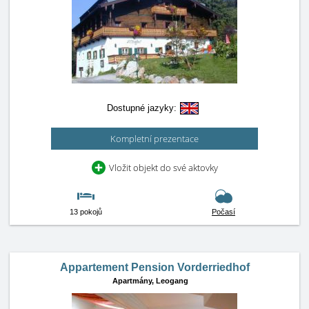
Dostupné jazyky:
Kompletní prezentace
Vložit objekt do své aktovky
13 pokojů
Počasí
Appartement Pension Vorderriedhof
Apartmány,
Leogang