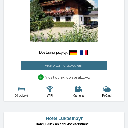
Dostupné jazyky:
Více o tomto ubytování
Vložit objekt do své aktovky
80 pokojů
WiFi
Kamera
Počasí
Hotel Lukasmayr
Hotel,
Bruck an der Glocknerstraße