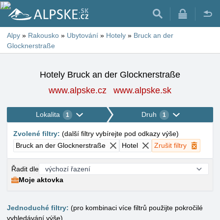
Alpy
»
Rakousko
»
Ubytování
»
Hotely
»
Bruck an der
Glocknerstraße
Hotely Bruck an der Glocknerstraße
www.alpske.cz
www.alpske.sk
Lokalita
Druh
1
1
Zvolené filtry
:
(
další filtry vybírejte pod odkazy výše
)
Bruck an der Glocknerstraße
Hotel
Zrušit filtry
Řadit dle
Moje aktovka
Jednoduché filtry:
(pro kombinaci více filtrů použijte pokročilé
vyhledávání výše)