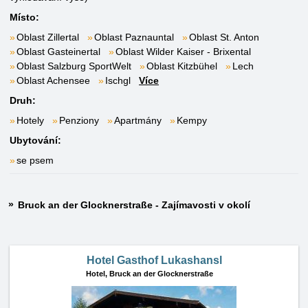
Místo:
Oblast Zillertal
Oblast Paznauntal
Oblast St. Anton
Oblast Gasteinertal
Oblast Wilder Kaiser - Brixental
Oblast Salzburg SportWelt
Oblast Kitzbühel
Lech
Oblast Achensee
Ischgl
Více
Druh:
Hotely
Penziony
Apartmány
Kempy
Ubytování:
se psem
Bruck an der Glocknerstraße - Zajímavosti v okolí
Hotel Gasthof Lukashansl
Hotel,
Bruck an der Glocknerstraße