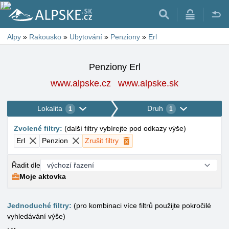
Alpy
»
Rakousko
»
Ubytování
»
Penziony
»
Erl
Penziony Erl
www.alpske.cz
www.alpske.sk
Lokalita
Druh
1
1
Zvolené filtry
:
(
další filtry vybírejte pod odkazy výše
)
Erl
Penzion
Zrušit filtry
Řadit dle
Moje aktovka
Jednoduché filtry:
(pro kombinaci více filtrů použijte pokročilé
vyhledávání výše)