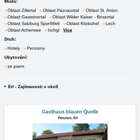
Místo:
Oblast Zillertal
Oblast Paznauntal
Oblast St. Anton
Oblast Gasteinertal
Oblast Wilder Kaiser - Brixental
Oblast Salzburg SportWelt
Oblast Kitzbühel
Lech
Oblast Achensee
Ischgl
Více
Druh:
Hotely
Penziony
Ubytování:
se psem
Erl - Zajímavosti v okolí
Gasthaus blauen Quelle
Penzion,
Erl