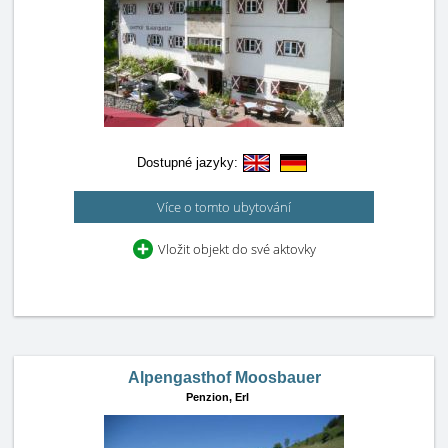
Dostupné jazyky:
Více o tomto ubytování
Vložit objekt do své aktovky
Alpengasthof Moosbauer
Penzion,
Erl