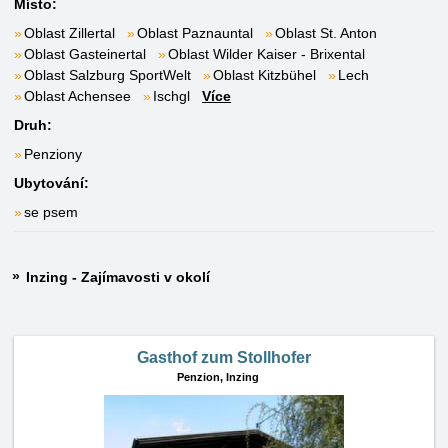
Místo:
Oblast Zillertal
Oblast Paznauntal
Oblast St. Anton
Oblast Gasteinertal
Oblast Wilder Kaiser - Brixental
Oblast Salzburg SportWelt
Oblast Kitzbühel
Lech
Oblast Achensee
Ischgl
Více
Druh:
Penziony
Ubytování:
se psem
Inzing - Zajímavosti v okolí
Gasthof zum Stollhofer
Penzion,
Inzing