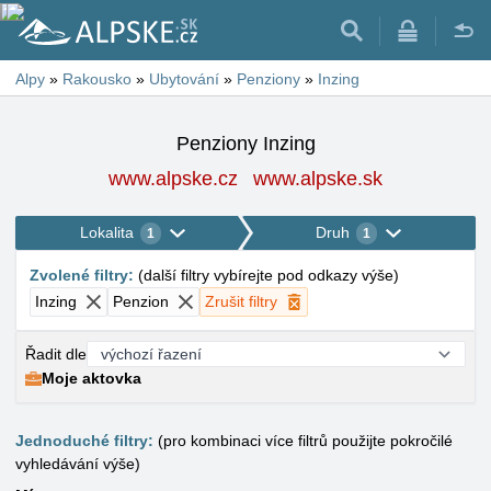
Alpy
»
Rakousko
»
Ubytování
»
Penziony
»
Inzing
Penziony Inzing
www.alpske.cz
www.alpske.sk
Lokalita
Druh
1
1
Zvolené filtry
:
(
další filtry vybírejte pod odkazy výše
)
Inzing
Penzion
Zrušit filtry
Řadit dle
Moje aktovka
Jednoduché filtry:
(pro kombinaci více filtrů použijte pokročilé
vyhledávání výše)