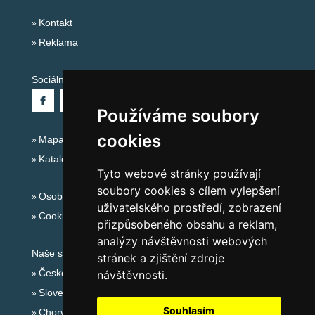
Kontakt
Reklama
Sociální sítě:
Používáme soubory
cookies
Mapa serveru Alpy - Rakousko
Katalog ubytování
Tyto webové stránky používají
soubory cookies s cílem vylepšení
Osobní údaje
uživatelského prostředí, zobrazení
Cookies
přizpůsobeného obsahu a reklam,
analýzy návštěvnosti webových
Naše servery:
stránek a zjištění zdroje
České hory
návštěvnosti.
Slovenské hory
Souhlasím
Chorvatsko