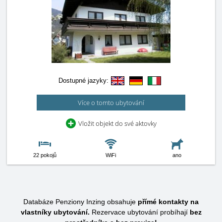
Dostupné jazyky:
Více o tomto ubytování
Vložit objekt do své aktovky
22 pokojů
WiFi
ano
Databáze Penziony Inzing obsahuje
přímé kontakty na
vlastníky ubytování.
Rezervace ubytování probíhají
bez