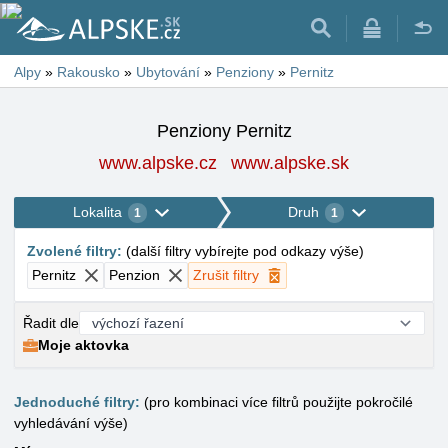
Alpy
»
Rakousko
»
Ubytování
»
Penziony
»
Pernitz
Penziony Pernitz
www.alpske.cz
www.alpske.sk
Lokalita
Druh
1
1
Zvolené filtry
:
(
další filtry vybírejte pod odkazy výše
)
Pernitz
Penzion
Zrušit filtry
Řadit dle
Moje aktovka
Jednoduché filtry:
(pro kombinaci více filtrů použijte pokročilé
vyhledávání výše)