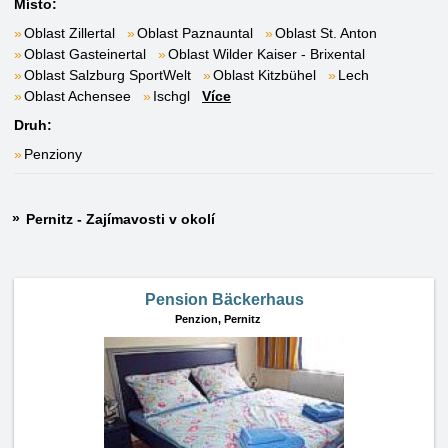
Místo:
Oblast Zillertal
Oblast Paznauntal
Oblast St. Anton
Oblast Gasteinertal
Oblast Wilder Kaiser - Brixental
Oblast Salzburg SportWelt
Oblast Kitzbühel
Lech
Oblast Achensee
Ischgl
Více
Druh:
Penziony
Pernitz - Zajímavosti v okolí
Pension Bäckerhaus
Penzion,
Pernitz