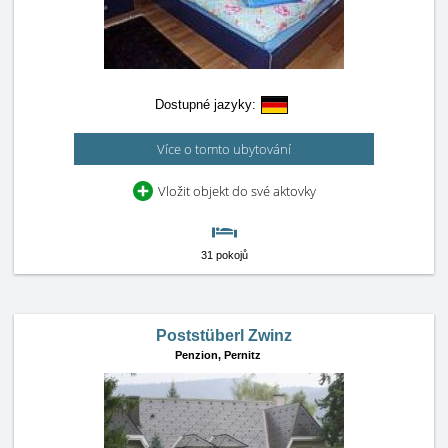
Dostupné jazyky:
Více o tomto ubytování
Vložit objekt do své aktovky
31 pokojů
Poststüberl Zwinz
Penzion,
Pernitz