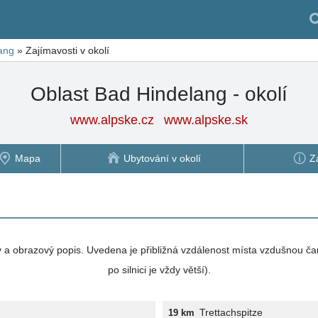
ang
»
Zajímavosti v okolí
Oblast Bad Hindelang - okolí
www.alpske.cz
www.alpske.sk
Mapa
Ubytování v okolí
Z
vý a obrazový popis. Uvedena je přibližná vzdálenost místa vzdušnou ča
po silnici je vždy větší).
Trettachspitze
19 km