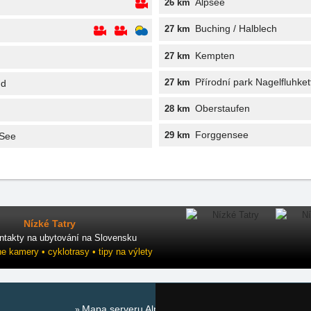
Alpsee
26 km
Buching / Halblech
27 km
Kempten
27 km
Přírodní park Nagelfluhket
27 km
nd
Oberstaufen
28 km
Forggensee
29 km
 See
Nízké Tatry
ntakty na ubytování na Slovensku
ne kamery • cyklotrasy • tipy na výlety
Mapa serveru Alpy - Německo