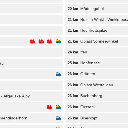
Mädelegabel
20 km
Reit im Winkl - Winklmoos
21 km
Hochfrottspitze
21 km
Oblast Schneewinkel
21 km
Ifen
24 km
Hopfensee
äu
25 km
Grünten
26 km
Oblast Westallgäu
26 km
Buchenberg
/ Allgäuské Alpy
26 km
Füssen
26 km
almendingerhorn
Biberkopf
26 km