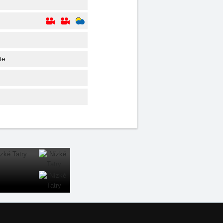
te
Naše servery: