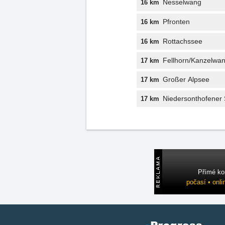
Nesselwang
16 km
Pfronten
16 km
Rottachssee
16 km
Fellhorn/Kanzelwa
17 km
Großer Alpsee
17 km
Niedersonthofener
17 km
Přímé ko
počasí • onli