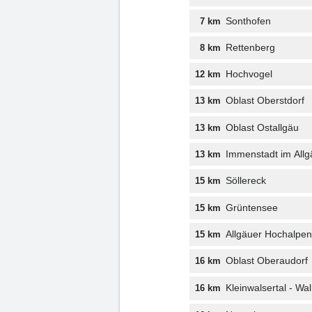
Sonthofen
7 km
Rettenberg
8 km
Hochvogel
12 km
Oblast Oberstdorf
13 km
Oblast Ostallgäu
13 km
Immenstadt im Allg
13 km
Söllereck
15 km
Grüntensee
15 km
Allgäuer Hochalpen 
15 km
Oblast Oberaudorf
16 km
Kleinwalsertal - W
16 km