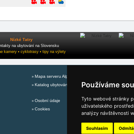
Nízké Tatry
ntakty na ubytování na Slovensku
ne kamery • cyklotrasy • tipy na výlety
Mapa serveru Alpy - Rakousko
Používáme sou
Katalog ubytování
Tyto webové stránky po
Osobní údaje
uživatelského prostřed
Cookies
analýzy návštěvnosti w
Souhlasím
Odmít