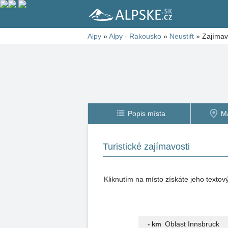
Alpy
»
Alpy - Rakousko
»
Neustift
»
Zajímavo
Popis místa
M
Turistické zajímavosti
Kliknutím na místo získáte jeho texto
Oblast Innsbruck
- km