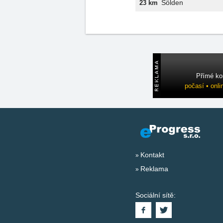
Sölden
23 km
Přímé ko
počasí • onli
Kontakt
Reklama
Sociální sítě: