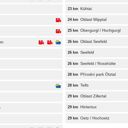
Kühtai
23 km
Oblast Wipptal
24 km
Obergurgl / Hochgurgl
25 km
Oblast Seefeld
26 km
um
Seefeld
26 km
Seefeld / Rosshütte
26 km
Přírodní park Ötztal
28 km
Telfs
28 km
Oblast Zillertal
29 km
Hintertux
29 km
e
Oetz / Hochoetz
29 km