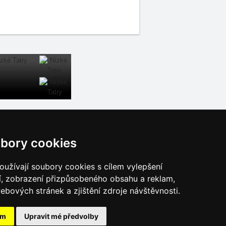
Naše servery:
bory cookies
České hory
Slovenské hory
užívají soubory cookies s cílem vylepšení
Chorvatsko
í, zobrazení přizpůsobeného obsahu a reklam,
Alpy
ebových stránek a zjištění zdroje návštěvnosti.
Itálie
ám
Upravit mé předvolby