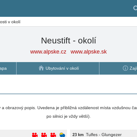
sti v okolí
Neustift - okolí
www.alpske.cz
www.alpske.sk
apa
Ubytování v okolí
Zaj
vý a obrazový popis. Uvedena je přibližná vzdálenost místa vzdušnou ča
po silnici je vždy větší).
Tulfes - Glungezer
23 km