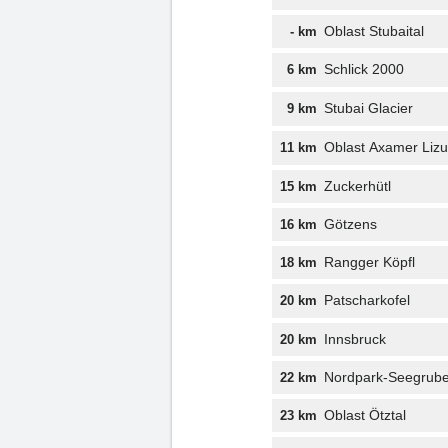
Oblast Stubaital
- km
Schlick 2000
6 km
Stubai Glacier
9 km
Oblast Axamer Liz
11 km
Zuckerhütl
15 km
Götzens
16 km
Rangger Köpfl
18 km
Patscharkofel
20 km
Innsbruck
20 km
Nordpark-Seegrub
22 km
Oblast Ötztal
23 km