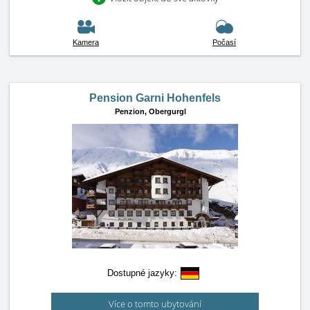
Kamera
Počasí
Pension Garni Hohenfels
Penzion,
Obergurgl
Dostupné jazyky:
Více o tomto ubytování