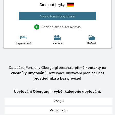
Dostupné jazyky:
Více o tomto ubytování
Vložit objekt do své aktovky
1 apartmánů
Kamera
Počasí
Databáze Penziony Obergurgl obsahuje
přímé kontakty na
vlastníky ubytování.
Rezervace ubytování probíhají
bez
prostředníka a bez provize!
Ubytování Obergurgl - výběr kategorie ubytování:
Vše (5)
Penziony (5)