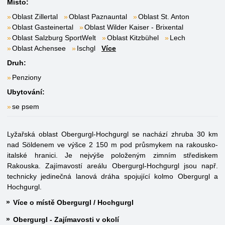
Místo:
Oblast Zillertal
Oblast Paznauntal
Oblast St. Anton
Oblast Gasteinertal
Oblast Wilder Kaiser - Brixental
Oblast Salzburg SportWelt
Oblast Kitzbühel
Lech
Oblast Achensee
Ischgl
Více
Druh:
Penziony
Ubytování:
se psem
Lyžařská oblast Obergurgl-Hochgurgl se nachází zhruba 30 km
nad Söldenem ve výšce 2 150 m pod průsmykem na rakousko-
italské hranici. Je nejvýše položeným zimním střediskem
Rakouska. Zajímavostí areálu Obergurgl-Hochgurgl jsou např.
technicky jedinečná lanová dráha spojující kolmo Obergurgl a
Hochgurgl.
Více o místě Obergurgl / Hochgurgl
Obergurgl - Zajímavosti v okolí