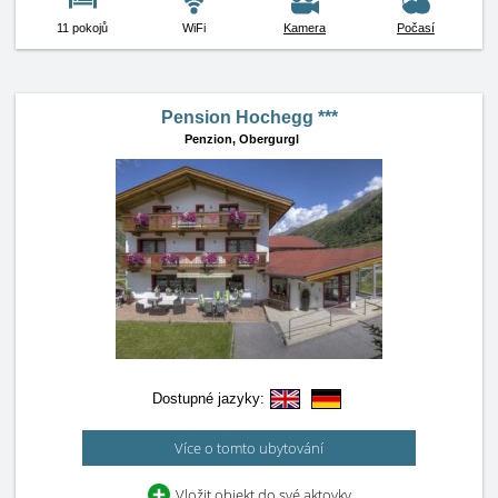
11 pokojů
WiFi
Kamera
Počasí
Pension Hochegg ***
Penzion,
Obergurgl
Dostupné jazyky:
Více o tomto ubytování
Vložit objekt do své aktovky