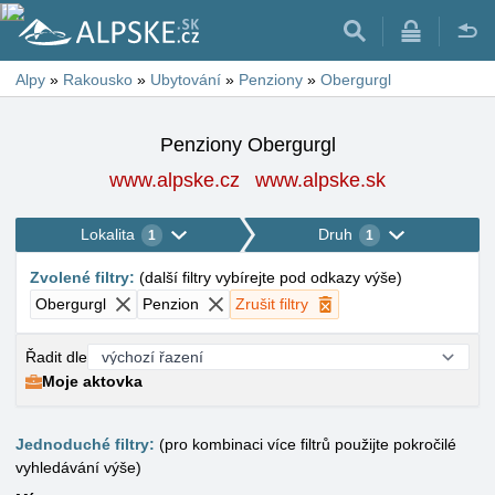
Alpy
»
Rakousko
»
Ubytování
»
Penziony
»
Obergurgl
Penziony Obergurgl
www.alpske.cz
www.alpske.sk
Lokalita
Druh
1
1
Zvolené filtry
:
(
další filtry vybírejte pod odkazy výše
)
Obergurgl
Penzion
Zrušit filtry
Řadit dle
Moje aktovka
Jednoduché filtry:
(pro kombinaci více filtrů použijte pokročilé
vyhledávání výše)