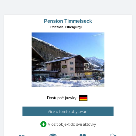
Pension Timmelseck
Penzion,
Obergurgl
Dostupné jazyky:
Více o tomto ubytování
Vložit objekt do své aktovky