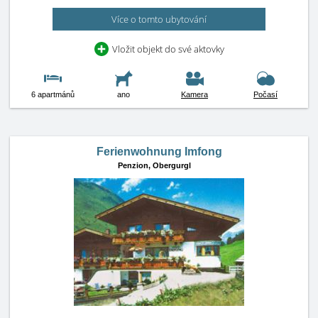
Více o tomto ubytování
Vložit objekt do své aktovky
6 apartmánů
ano
Kamera
Počasí
Ferienwohnung Imfong
Penzion,
Obergurgl