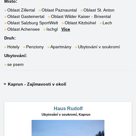
Místo:
Oblast Zillertal
Oblast Paznauntal
Oblast St. Anton
Oblast Gasteinertal
Oblast Wilder Kaiser - Brixental
Oblast Salzburg SportWelt
Oblast Kitzbühel
Lech
Oblast Achensee
Ischgl
Více
Druh:
Hotely
Penziony
Apartmány
Ubytování v soukromí
Ubytování:
se psem
Kaprun - Zajímavosti v okolí
Haus Rudolf
Ubytování v soukromí,
Kaprun