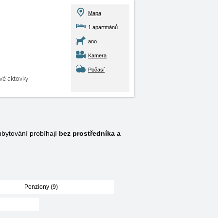
Mapa
1 apartmánů
ano
Kamera
Počasí
své aktovky
bytování probíhají
bez prostředníka a
Penziony (9)