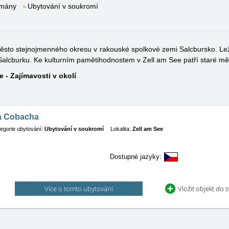
tmány
Ubytování v soukromí
 město stejnojmenného okresu v rakouské spolkové zemi Salcbursko. Le
Salcburku. Ke kulturním pamětihodnostem v Zell am See patří staré 
e - Zajímavosti v okolí
a Cobacha
egorie ubytování:
Ubytování v soukromí
Lokalita:
Zell am See
Dostupné jazyky:
Více o tomto ubytování
Vložit objekt do 