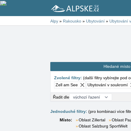
Alpy
»
Rakousko
»
Ubytování
»
Ubytování 
Hledané místo
Zvolené filtry
:
(
další filtry vybírejte pod
Zell am See
Ubytování v soukromí
Řadit dle
Jednoduché filtry:
(pro kombinaci více filt
Místo:
Oblast Zillertal
Oblast Pa
Oblast Salzburg SportWelt