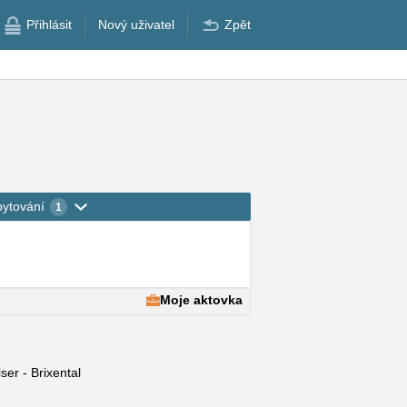
Přihlásit
Nový uživatel
Zpět
bytování
1
Moje aktovka
ser - Brixental