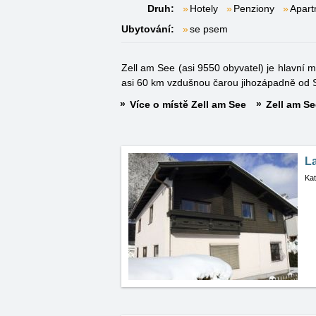
Druh:
Hotely
Penziony
Apar
Ubytování:
se psem
Zell am See (asi 9550 obyvatel) je hlavní
asi 60 km vzdušnou čarou jihozápadně od 
Více o místě Zell am See
Zell am Se
L
Kat