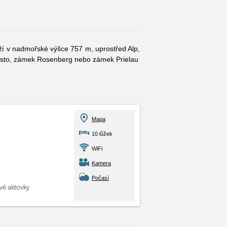
ží v nadmořské výšce 757 m, uprostřed Alp,
město, zámek Rosenberg nebo zámek Prielau
Mapa
10 lůžek
WiFi
Kamera
Počasí
své aktovky