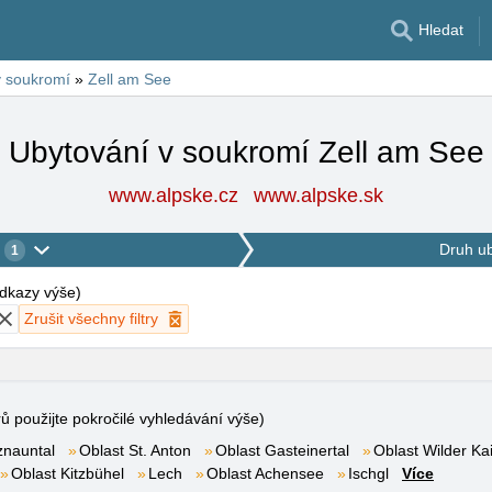
Hledat
v soukromí
»
Zell am See
Ubytování v soukromí Zell am See
www.alpske.cz
www.alpske.sk
Druh u
1
 odkazy výše
)
Zrušit všechny filtry
rů použijte pokročilé vyhledávání výše)
znauntal
Oblast St. Anton
Oblast Gasteinertal
Oblast Wilder Kai
Oblast Kitzbühel
Lech
Oblast Achensee
Ischgl
Více