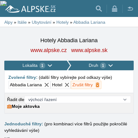
Alpy
»
Itálie
»
Ubytování
»
Hotely
»
Abbadia Lariana
Hotely Abbadia Lariana
www.alpske.cz
www.alpske.sk
Lokalita
Druh
1
1
Zvolené filtry
:
(
další filtry vybírejte pod odkazy výše
)
Abbadia Lariana
Hotel
Zrušit filtry
Řadit dle
Moje aktovka
Jednoduché filtry:
(pro kombinaci více filtrů použijte pokročilé
vyhledávání výše)