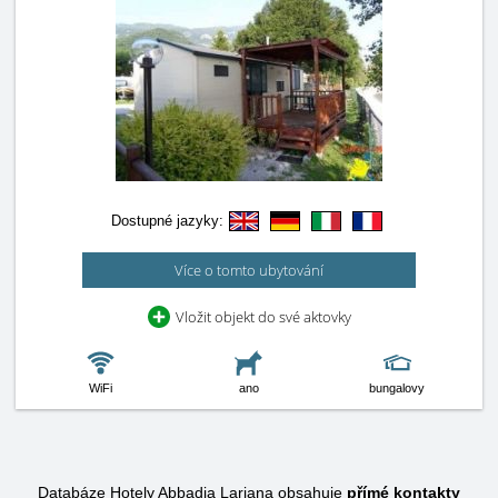
Dostupné jazyky:
Více o tomto ubytování
Vložit objekt do své aktovky
WiFi
ano
bungalovy
Databáze Hotely Abbadia Lariana obsahuje
přímé kontakty