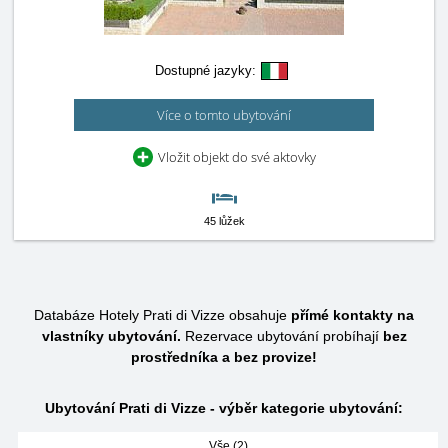
Dostupné jazyky:
Více o tomto ubytování
Vložit objekt do své aktovky
45 lůžek
Databáze Hotely Prati di Vizze obsahuje
přímé kontakty na
vlastníky ubytování.
Rezervace ubytování probíhají
bez
prostředníka a bez provize!
Ubytování Prati di Vizze - výběr kategorie ubytování:
Vše (2)