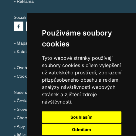
Reklama
Sociální sítě:
Používáme soubory
cookies
Mapa serveru Alpy Itálie - Dolomity
Katalog ubytování
Tyto webové stránky používají
soubory cookies s cílem vylepšení
Osobní údaje
uživatelského prostředí, zobrazení
Cookies
přizpůsobeného obsahu a reklam,
analýzy návštěvnosti webových
Naše servery:
stránek a zjištění zdroje
České hory
návštěvnosti.
Slovenské hory
Souhlasím
Chorvatsko
Alpy
Odmítám
Itálie