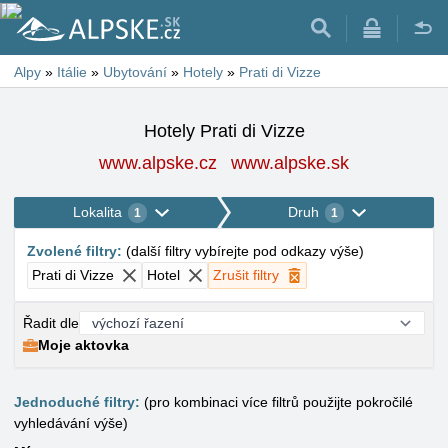
Alpy
»
Itálie
»
Ubytování
»
Hotely
»
Prati di Vizze
Hotely Prati di Vizze
www.alpske.cz
www.alpske.sk
Lokalita
Druh
1
1
Zvolené filtry
:
(
další filtry vybírejte pod odkazy výše
)
Prati di Vizze
Hotel
Zrušit filtry
Řadit dle
Moje aktovka
Jednoduché filtry:
(pro kombinaci více filtrů použijte pokročilé
vyhledávání výše)