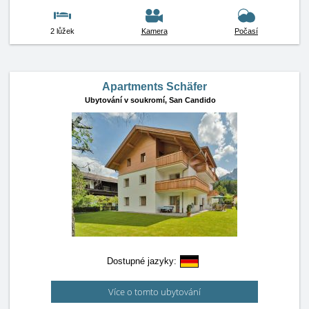
2 lůžek
Kamera
Počasí
Apartments Schäfer
Ubytování v soukromí,
San Candido
Dostupné jazyky:
Více o tomto ubytování