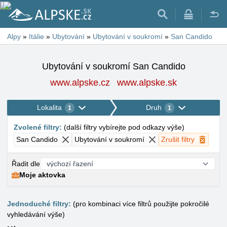
Alpy
»
Itálie
»
Ubytování
»
Ubytování v soukromí
»
San Candido
Ubytování v soukromí San Candido
www.alpske.cz
www.alpske.sk
Lokalita
Druh
1
1
Zvolené filtry
:
(
další filtry vybírejte pod odkazy výše
)
San Candido
Ubytování v soukromí
Zrušit filtry
Řadit dle
Moje aktovka
Jednoduché filtry:
(pro kombinaci více filtrů použijte pokročilé
vyhledávání výše)