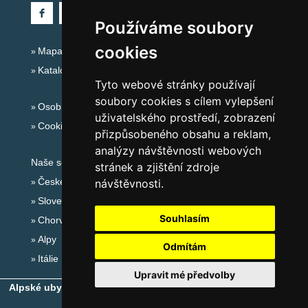
Používáme soubory
cookies
Mapa serveru Alpy Itálie - Dolomity
Katalog ubytování
Tyto webové stránky používají
soubory cookies s cílem vylepšení
Osobní údaje
uživatelského prostředí, zobrazení
Cookies
přizpůsobeného obsahu a reklam,
analýzy návštěvnosti webových
Naše servery:
stránek a zjištění zdroje
České hory
návštěvnosti.
Slovenské hory
Souhlasím
Chorvatsko
Alpy
Odmítám
Itálie
Upravit mé předvolby
Alpské ubytování, alpské turistické oblasti, alpské ski areály
-
Copyright © 2010-2026
eProgress s.r.o.