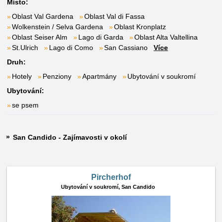
Místo:
Oblast Val Gardena
Oblast Val di Fassa
Wolkenstein / Selva Gardena
Oblast Kronplatz
Oblast Seiser Alm
Lago di Garda
Oblast Alta Valtellina
St.Ulrich
Lago di Como
San Cassiano
Více
Druh:
Hotely
Penziony
Apartmány
Ubytování v soukromí
Ubytování:
se psem
San Candido - Zajímavosti v okolí
Pircherhof
Ubytování v soukromí,
San Candido