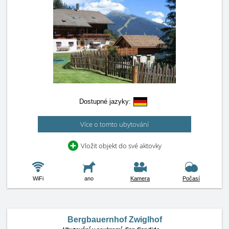
Dostupné jazyky:
Více o tomto ubytování
Vložit objekt do své aktovky
WiFi
ano
Kamera
Počasí
Bergbauernhof Zwiglhof