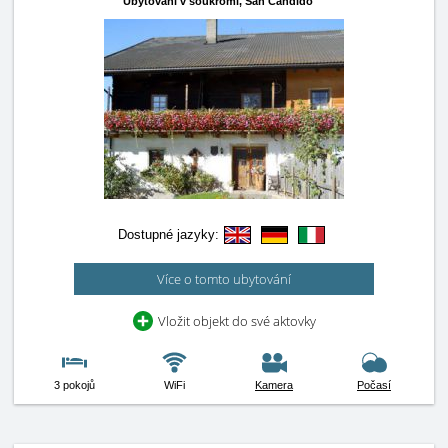
Ubytování v soukromí,
San Candido
Dostupné jazyky:
Více o tomto ubytování
Vložit objekt do své aktovky
3 pokojů
WiFi
Kamera
Počasí