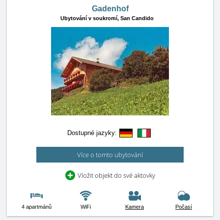
Gadenhof
Ubytování v soukromí,
San Candido
Dostupné jazyky:
Více o tomto ubytování
Vložit objekt do své aktovky
4 apartmánů
WiFi
Kamera
Počasí