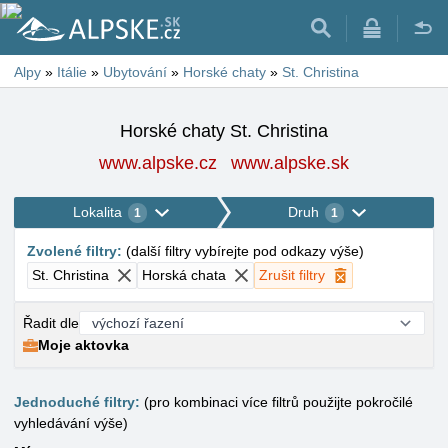
Alpy
»
Itálie
»
Ubytování
»
Horské chaty
»
St. Christina
Horské chaty St. Christina
www.alpske.cz
www.alpske.sk
Lokalita
Druh
1
1
Zvolené filtry
:
(
další filtry vybírejte pod odkazy výše
)
St. Christina
Horská chata
Zrušit filtry
Řadit dle
Moje aktovka
Jednoduché filtry:
(pro kombinaci více filtrů použijte pokročilé
vyhledávání výše)