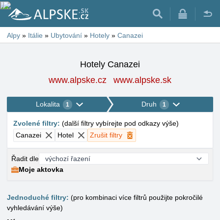
Alpy
»
Itálie
»
Ubytování
»
Hotely
»
Canazei
Hotely Canazei
www.alpske.cz
www.alpske.sk
Lokalita
Druh
1
1
Zvolené filtry
:
(
další filtry vybírejte pod odkazy výše
)
Canazei
Hotel
Zrušit filtry
Řadit dle
Moje aktovka
Jednoduché filtry:
(pro kombinaci více filtrů použijte pokročilé
vyhledávání výše)