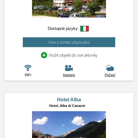
Dostupné jazyky:
Více o tomto ubytování
Vložit objekt do své aktovky
WiFi
Kamera
Počasí
Hotel Alba
Hotel,
Alba di Canazei