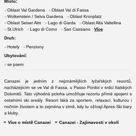
Místo:
Oblast Val Gardena
Oblast Val di Fassa
Wolkenstein / Selva Gardena
Oblast Kronplatz
Oblast Seiser Alm
Lago di Garda
Oblast Alta Valtellina
St.Ulrich
Lago di Como
San Cassiano
Více
Druh:
Hotely
Penziony
Ubytování:
se psem
Canazei je jedním z nejznámějších lyžařských resortů,
nacházejícím se ve Val di Fassa, u Passo Pordoi v srdci Italských
Dolomitů. Tato výhodná poloha umožňuje rezortu přímé spojení s
ostatními ski areály. Resort láká za sportem, relaxací, kulturou i
nočním životem a to zejména v zimě, kdy tu ožívají Apres-Ski bary
a kluby.
Více o místě Canazei
Canazei - Zajímavosti v okolí