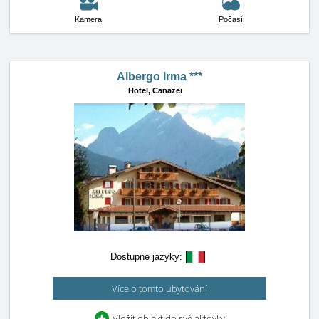
Kamera
Počasí
Albergo Irma ***
Hotel,
Canazei
Dostupné jazyky:
Více o tomto ubytování
Vložit objekt do své aktovky