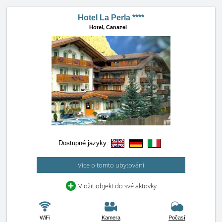
Hotel La Perla ****
Hotel,
Canazei
Dostupné jazyky:
Více o tomto ubytování
Vložit objekt do své aktovky
WiFi
Kamera
Počasí