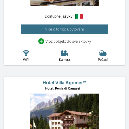
Dostupné jazyky:
Více o tomto ubytování
Vložit objekt do své aktovky
WiFi
Kamera
Počasí
Hotel Villa Agomer**
Hotel,
Penia di Canazei