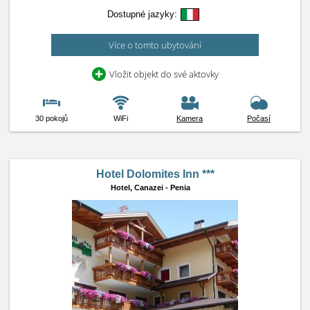
Dostupné jazyky:
Více o tomto ubytování
Vložit objekt do své aktovky
30 pokojů
WiFi
Kamera
Počasí
Hotel Dolomites Inn ***
Hotel,
Canazei - Penia