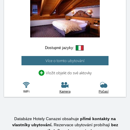
Dostupné jazyky:
Více o tomto ubytování
Vložit objekt do své aktovky
WiFi
Kamera
Počasí
Databáze Hotely Canazei obsahuje
přímé kontakty na
vlastníky ubytování.
Rezervace ubytování probíhají
bez