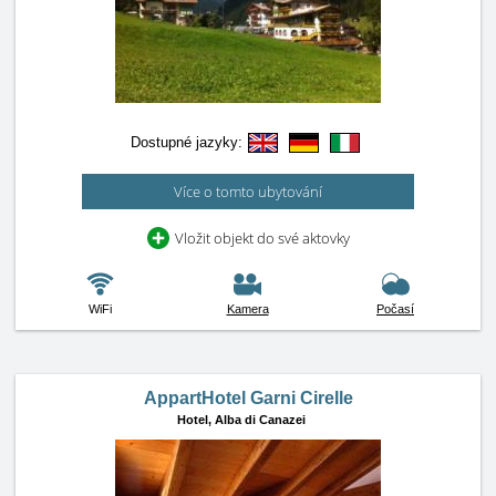
Dostupné jazyky:
Více o tomto ubytování
Vložit objekt do své aktovky
WiFi
Kamera
Počasí
AppartHotel Garni Cirelle
Hotel,
Alba di Canazei