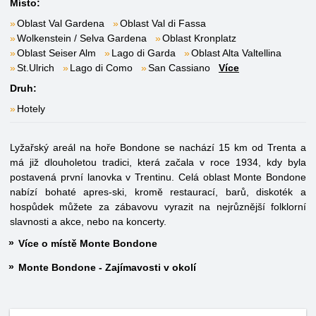
Místo:
Oblast Val Gardena
Oblast Val di Fassa
Wolkenstein / Selva Gardena
Oblast Kronplatz
Oblast Seiser Alm
Lago di Garda
Oblast Alta Valtellina
St.Ulrich
Lago di Como
San Cassiano
Více
Druh:
Hotely
Lyžařský areál na hoře Bondone se nachází 15 km od Trenta a
má již dlouholetou tradici, která začala v roce 1934, kdy byla
postavená první lanovka v Trentinu. Celá oblast Monte Bondone
nabízí bohaté apres-ski, kromě restaurací, barů, diskoték a
hospůdek můžete za zábavovu vyrazit na nejrůznější folklorní
slavnosti a akce, nebo na koncerty.
Více o místě Monte Bondone
Monte Bondone - Zajímavosti v okolí