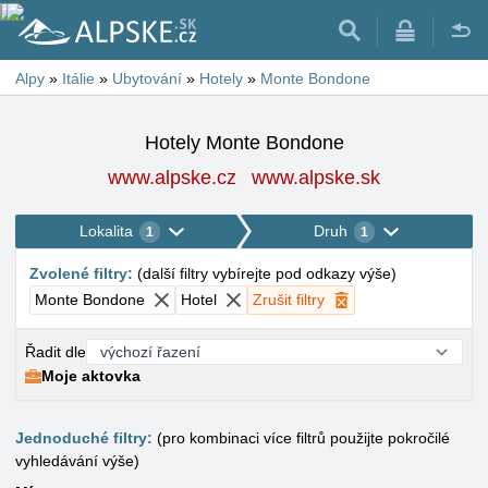
Alpy
»
Itálie
»
Ubytování
»
Hotely
»
Monte Bondone
Hotely Monte Bondone
www.alpske.cz
www.alpske.sk
Lokalita
Druh
1
1
Zvolené filtry
:
(
další filtry vybírejte pod odkazy výše
)
Monte Bondone
Hotel
Zrušit filtry
Řadit dle
Moje aktovka
Jednoduché filtry:
(pro kombinaci více filtrů použijte pokročilé
vyhledávání výše)