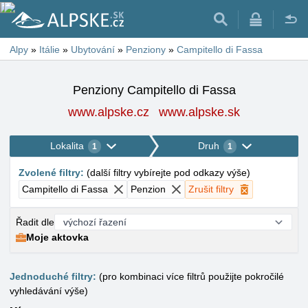
Alpy
»
Itálie
»
Ubytování
»
Penziony
»
Campitello di Fassa
Penziony Campitello di Fassa
www.alpske.cz
www.alpske.sk
Lokalita
Druh
1
1
Zvolené filtry
:
(
další filtry vybírejte pod odkazy výše
)
Campitello di Fassa
Penzion
Zrušit filtry
Řadit dle
Moje aktovka
Jednoduché filtry:
(pro kombinaci více filtrů použijte pokročilé
vyhledávání výše)