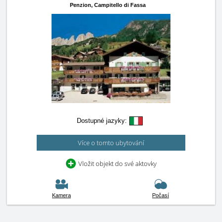
Penzion,
Campitello di Fassa
Dostupné jazyky:
Více o tomto ubytování
Vložit objekt do své aktovky
Kamera
Počasí