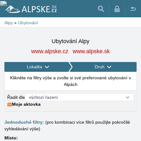
Alpy
»
Ubytování
Ubytování Alpy
www.alpske.cz
www.alpske.sk
Lokalita
Druh
Klikněte na filtry výše a zvolte si své preferované ubytování v
Alpách
Řadit dle
Moje aktovka
Jednoduché filtry:
(pro kombinaci více filtrů použijte pokročilé
vyhledávání výše)
Místo: