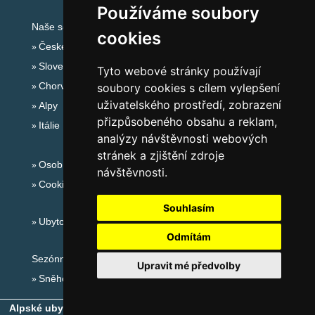
Používáme soubory
Naše servery:
cookies
České hory
Slovenské hory
Tyto webové stránky používají
Chorvatsko
soubory cookies s cílem vylepšení
uživatelského prostředí, zobrazení
Alpy
přizpůsobeného obsahu a reklam,
Itálie
analýzy návštěvnosti webových
stránek a zjištění zdroje
Osobní údaje
návštěvnosti.
Cookies
Souhlasím
Ubytování Alpy
Odmítám
Sezónní odkazy:
Upravit mé předvolby
Sněhové zpravodajství
Alpské ubytování, alpské turistické oblasti, alpské ski areály
-