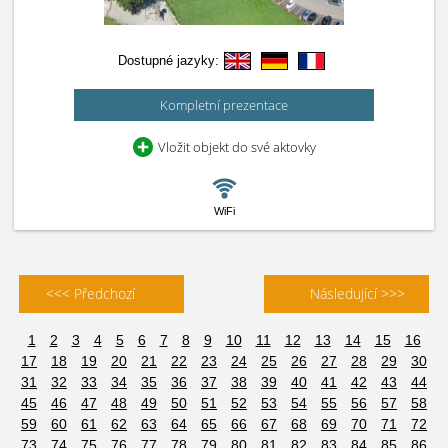
Dostupné jazyky:
Kompletní prezentace
Vložit objekt do své aktovky
WiFi
<<< Předchozí
Následující >>>
1
2
3
4
5
6
7
8
9
10
11
12
13
14
15
16
17
18
19
20
21
22
23
24
25
26
27
28
29
30
31
32
33
34
35
36
37
38
39
40
41
42
43
44
45
46
47
48
49
50
51
52
53
54
55
56
57
58
59
60
61
62
63
64
65
66
67
68
69
70
71
72
73
74
75
76
77
78
79
80
81
82
83
84
85
86