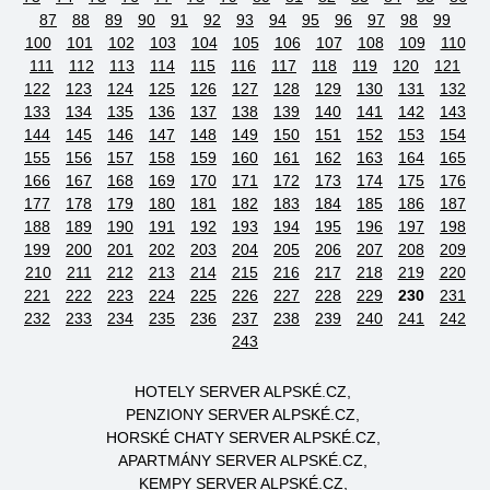
87
88
89
90
91
92
93
94
95
96
97
98
99
100
101
102
103
104
105
106
107
108
109
110
111
112
113
114
115
116
117
118
119
120
121
122
123
124
125
126
127
128
129
130
131
132
133
134
135
136
137
138
139
140
141
142
143
144
145
146
147
148
149
150
151
152
153
154
155
156
157
158
159
160
161
162
163
164
165
166
167
168
169
170
171
172
173
174
175
176
177
178
179
180
181
182
183
184
185
186
187
188
189
190
191
192
193
194
195
196
197
198
199
200
201
202
203
204
205
206
207
208
209
210
211
212
213
214
215
216
217
218
219
220
221
222
223
224
225
226
227
228
229
230
231
232
233
234
235
236
237
238
239
240
241
242
243
HOTELY SERVER ALPSKÉ.CZ
PENZIONY SERVER ALPSKÉ.CZ
HORSKÉ CHATY SERVER ALPSKÉ.CZ
APARTMÁNY SERVER ALPSKÉ.CZ
KEMPY SERVER ALPSKÉ.CZ